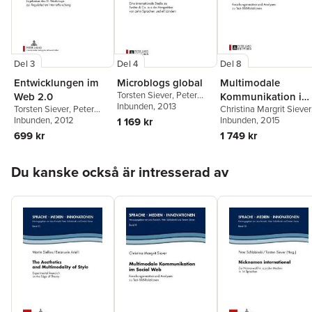
Del 3
Del 4
Del 8
Entwicklungen im
Microblogs global
Multimodale
Torsten Siever
,
Peter
Web 2.0
Kommunikation im
Schlobinski
Inbunden
, 2013
Torsten Siever
,
Peter
Christina Margrit Siever
Social Web
Schlobinski
Inbunden
, 2012
Torsten Siever
Inbunden
, 2015
1 169 kr
699 kr
1 749 kr
Hoppa över listan
Du kanske också är intresserad av