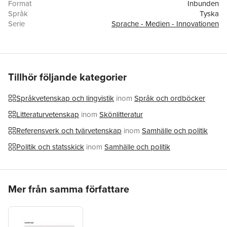
Format
Inbunden
Språk
Tyska
Serie
Sprache - Medien - Innovationen
Antal sidor
342
Upplaga
13001
Förlag
Peter Lang AG
ISBN
9783631624401
Tillhör följande kategorier
Språkvetenskap och lingvistik
inom
Språk och ordböcker
Litteraturvetenskap
inom
Skönlitteratur
Referensverk och tvärvetenskap
inom
Samhälle och politik
Politik och statsskick
inom
Samhälle och politik
Hoppa över listan
Mer från samma författare