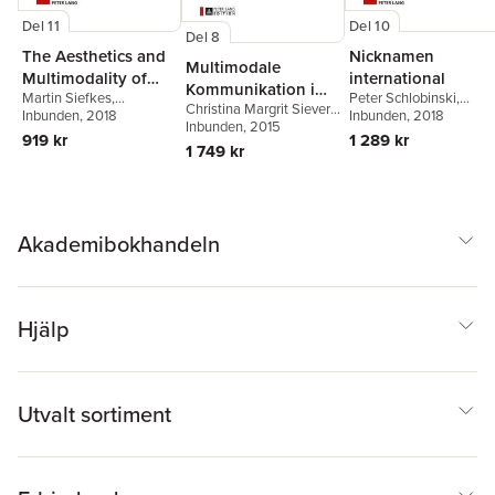
Del 11
Del 10
Del 8
The Aesthetics and
Nicknamen
Multimodale
Multimodality of
international
Kommunikation im
Martin Siefkes
,
Peter Schlobinski
,
Style
Christina Margrit Siever
,
Social Web
Emanuele Arielli
Inbunden
, 2018
,
Peter
Torsten Siever
Inbunden
, 2018
Torsten Siever
Inbunden
, 2015
Schlobinski
919 kr
1 289 kr
1 749 kr
Akademibokhandeln
Hjälp
Utvalt sortiment