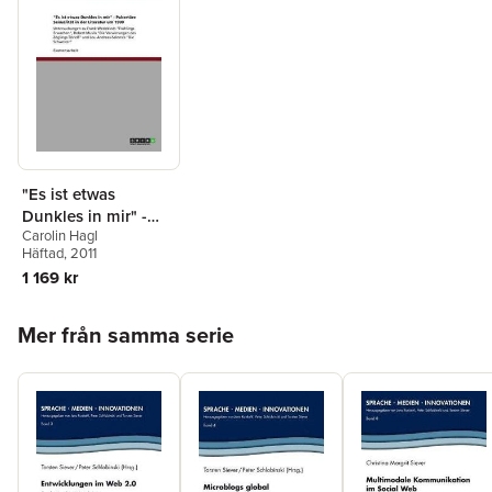
"Es ist etwas
Dunkles in mir" -
Carolin Hagl
Pubertäre Sexualität
Häftad
, 2011
in der Literatur um
1 169 kr
1900
Hoppa över listan
Mer från samma serie