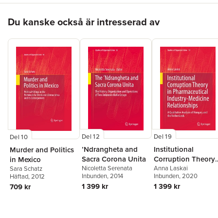
Hoppa över listan
Du kanske också är intresserad av
Del 19
Del 12
Del 10
Institutional
’Ndrangheta and
Murder and Politics
Corruption Theory
Sacra Corona Unita
in Mexico
in Pharmaceutical
Anna Laskai
Nicoletta Serenata
Sara Schatz
Inbunden
, 2020
Inbunden
, 2014
Häftad
, 2012
Industry-Medicine
1 399 kr
1 399 kr
709 kr
Relationships