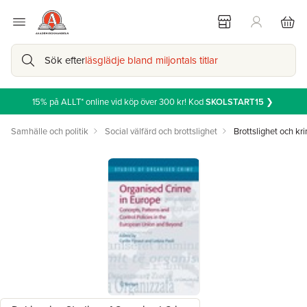
Sök efter
läsglädje bland miljontals titlar
15% på ALLT* online vid köp över 300 kr! Kod
SKOLSTART15
❯
Samhälle och politik
Social välfärd och brottslighet
Brottslighet och kr