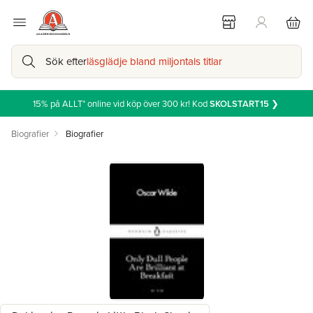
Sök efter
läsglädje bland miljontals titlar
15% på ALLT* online vid köp över 300 kr! Kod
SKOLSTART15
❯
Biografier
Biografier