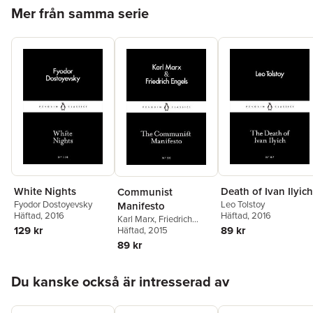
Hoppa över listan
Mer från samma serie
White Nights
Death of Ivan Ilyich
Communist
Fyodor Dostoyevsky
Leo Tolstoy
Manifesto
Häftad
, 2016
Häftad
, 2016
Karl Marx
,
Friedrich
129 kr
89 kr
Engels
Häftad
, 2015
89 kr
Hoppa över listan
Du kanske också är intresserad av