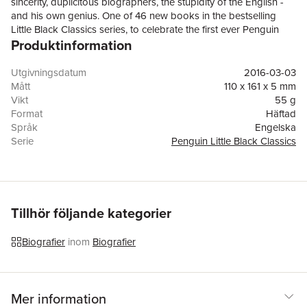
sincerity, duplicitous biographers, the stupidity of the English -
and his own genius. One of 46 new books in the bestselling
Little Black Classics series, to celebrate the first ever Penguin
Produktinformation
Classic in 1946. Each book gives readers a taste of the Classics'
huge range and diversity, with works from around the world and
across the centuries - including fables, decadence, heartbreak,
Utgivningsdatum
2016-03-03
tall tales, satire, ghosts, battles and elephants.
Mått
110 x 161 x 5 mm
Vikt
55 g
Format
Häftad
Språk
Engelska
Serie
Penguin Little Black Classics
Antal sidor
64
Förlag
Penguin Books Ltd
ISBN
9780241251805
Tillhör följande kategorier
Biografier
inom
Biografier
Mer information