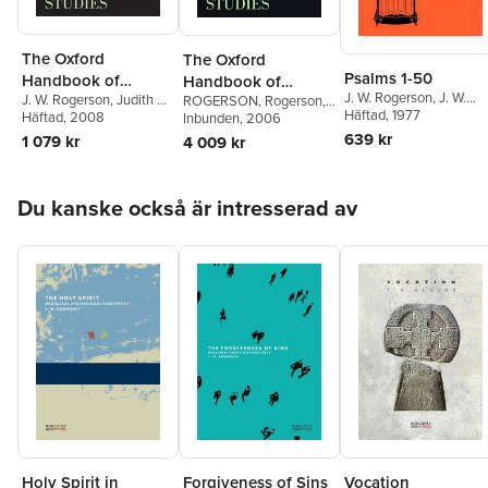
The Oxford
The Oxford
Psalms 1-50
Handbook of
Handbook of
J. W. Rogerson
,
J. W.
J. W. Rogerson
,
Judith M.
Biblical Studies
ROGERSON
,
Rogerson
,
Biblical Studies
McKay
Häftad
, 1977
Lieu
Häftad
, 2008
J. W. Rogerson
Inbunden
, 2006
,
Judith M.
Lieu
639 kr
1 079 kr
4 009 kr
Hoppa över listan
Du kanske också är intresserad av
Holy Spirit in
Forgiveness of Sins
Vocation