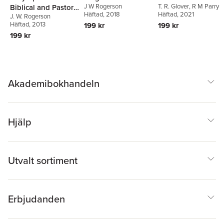
J W Rogerson
T. R. Glover
,
R M Parry
Biblical and Pastoral
Häftad
, 2018
Häftad
, 2021
J. W. Rogerson
Perspective
Häftad
, 2013
199 kr
199 kr
199 kr
Akademibokhandeln
Hjälp
Utvalt sortiment
Erbjudanden