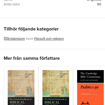
Antal sidor
90
Förlag
Beauchief Abbey Press
ISBN
9780957684126
Tillhör följande kategorier
Kristendom
inom
Filosofi och religion
Hoppa över listan
Mer från samma författare