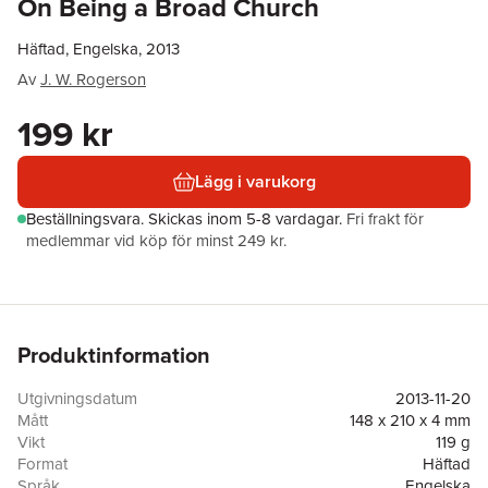
On Being a Broad Church
Häftad, Engelska, 2013
Av
J. W. Rogerson
199 kr
Lägg i varukorg
Beställningsvara.
Skickas
inom 5-8 vardagar
.
Fri frakt för
medlemmar vid köp för minst 249 kr.
Produktinformation
Utgivningsdatum
2013-11-20
Mått
148 x 210 x 4 mm
Vikt
119 g
Format
Häftad
Språk
Engelska