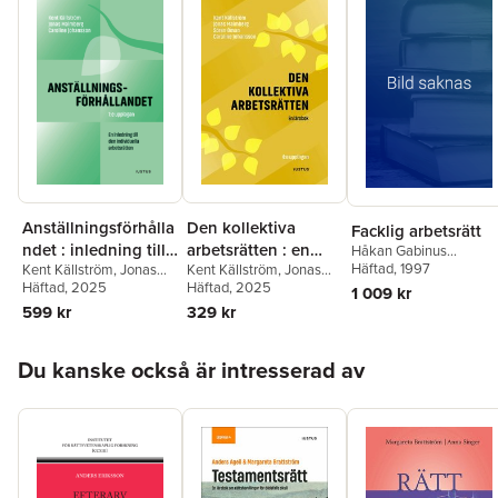
Anställningsförhålla
Den kollektiva
Facklig arbetsrätt
ndet : inledning till
arbetsrätten : en
Håkan Gabinus
Göransson
Häftad
, 1997
,
Kent
Kent Källström
,
Jonas
Kent Källström
,
Jonas
den individuella
lärobok
Källström
,
Tore Sigema
Malmberg
Häftad
, 2025
,
Caroline
Malmberg
Häftad
, 2025
,
Sören Öman
,
1 009 kr
arbetsrätten
Ronnie Eklund
Johansson
Caroline Johansson
599 kr
329 kr
Hoppa över listan
Du kanske också är intresserad av