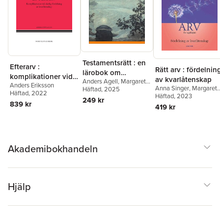
Testamentsrätt : en
Efterarv :
Rätt arv : fördelnin
lärobok om
komplikationer vid
av kvarlåtenskap
Anders Agell
,
Margareta
rättshandlingar för
Anders Eriksson
slutlig fördelning av
Anna Singer
,
Margaret
Brattström
Häftad
, 2025
dödsfalls skull
Häftad
, 2022
kvarlåtenskap
Brattström
Häftad
, 2023
249 kr
839 kr
419 kr
Akademibokhandeln
Hjälp