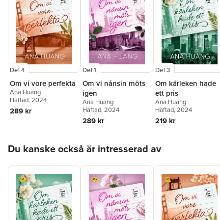
Del 4
Del 1
Del 3
Om vi vore perfekta
Om vi nånsin möts
Om kärleken hade
Ana Huang
igen
ett pris
Häftad
, 2024
Ana Huang
Ana Huang
Häftad
, 2024
Häftad
, 2024
289 kr
289 kr
219 kr
Hoppa över listan
Du kanske också är intresserad av