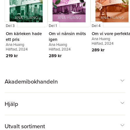
Del 3
Del 1
Del 4
Om kärleken hade
Om vi nånsin möts
Om vi vore perfekt
Ana Huang
ett pris
igen
Häftad
, 2024
Ana Huang
Ana Huang
Häftad
, 2024
Häftad
, 2024
289 kr
219 kr
289 kr
Akademibokhandeln
Hjälp
Utvalt sortiment