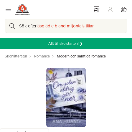
Sök efter
läsglädje bland miljontals titlar
Allt till skolstarten! ❯
Skönlitteratur
Romance
Modern och samtida romance