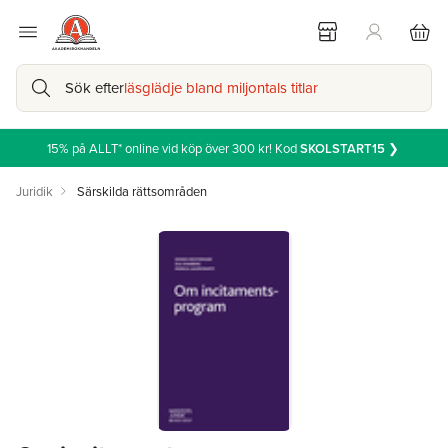
Sök efter
läsglädje bland miljontals titlar
15% på ALLT* online vid köp över 300 kr! Kod
SKOLSTART15
❯
Juridik
Särskilda rättsområden