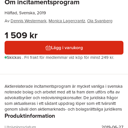
Om incitamentsprogram
Häftad, Svenska, 2019
Av
Dennis Westermark
,
Monica Lagercrantz
,
Ola Svanberg
1 509 kr
Lägg i varukorg
Skickas
.
Fri frakt för medlemmar vid köp för minst 249 kr.
Aktierelaterade incitamentsprogram är mycket vanliga i svenska
noterade bolag och arbetet med att ta fram dem utförs ofta av
advokatbyråer och redovisningskonsulter. De juridiska frågor
som aktualiseras i ett sådant uppdrag löper som ett tvärsnitt
genom såväl den aktiemarknads- och bolagsrättsliga juridikens
Produktinformation
alla delar som den juridik som aktualiseras i samband med olika
former av ersättningar till anställda och uppdragstagare, främst
skatterätt och arbetsrätt. Det är svårt att finna juridisk litteratur
Utgivningsdatum
2019-06-27