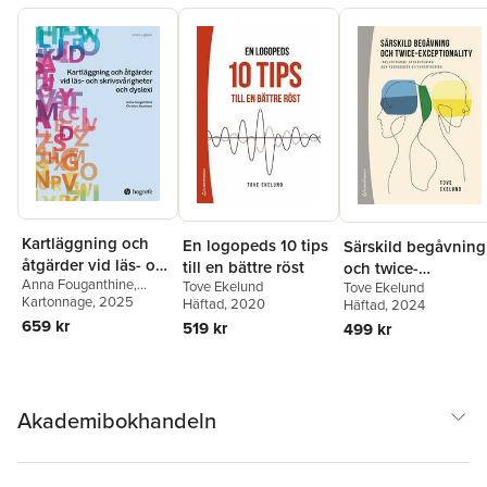
Kartläggning och
En logopeds 10 tips
Särskild begåvning
åtgärder vid läs- och
till en bättre röst
och twice-
Anna Fouganthine
,
skrivsvårigheter och
Tove Ekelund
Tove Ekelund
exceptionality :
Christer Jacobson
Kartonnage
, 2025
Häftad
, 2020
Häftad
, 2024
dyslexi
inkluderande
659 kr
519 kr
499 kr
undervisning och
pedagogisk
differentiering
Akademibokhandeln