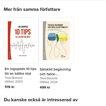
speciallärare, rektorer, skolledare, studenter och andra som är
Hoppa över listan
intresserade av ämnet.
Mer från samma författare
En logopeds 10 tips
Särskild begåvning
till en bättre röst
och twice-
Tove Ekelund
Tove Ekelund
exceptionality :
Häftad
, 2020
Häftad
, 2024
inkluderande
519 kr
499 kr
undervisning och
pedagogisk
Hoppa över listan
differentiering
Du kanske också är intresserad av