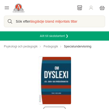
Sök efter
läsglädje bland miljontals titlar
Allt till skolstarten! ❯
Psykologi och pedagogik
Pedagogik
Specialundervisning