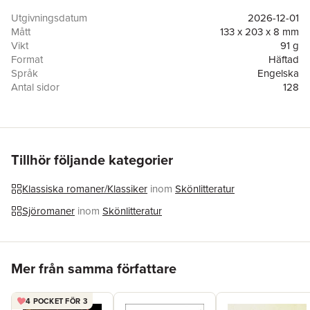
Utgivningsdatum
2026-12-01
Mått
133 x 203 x 8 mm
Vikt
91 g
Format
Häftad
Språk
Engelska
Antal sidor
128
Förlag
Scribner Book Company
ISBN
9781668242803
Tillhör följande kategorier
Klassiska romaner/Klassiker
inom
Skönlitteratur
Sjöromaner
inom
Skönlitteratur
Hoppa över listan
Mer från samma författare
4 POCKET FÖR 3