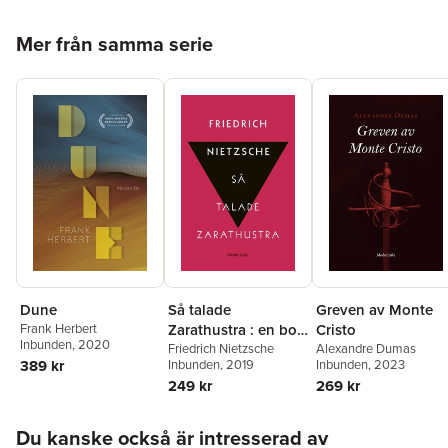
Hoppa över listan
Mer från samma serie
Dune
Så talade
Greven av Monte
Frank Herbert
Zarathustra : en bok
Cristo
Inbunden
, 2020
för alla & ingen
Friedrich Nietzsche
Alexandre Dumas
389 kr
Inbunden
, 2019
Inbunden
, 2023
249 kr
269 kr
Hoppa över listan
Du kanske också är intresserad av