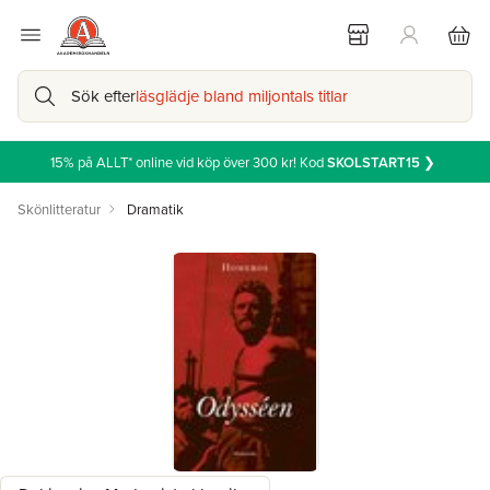
Sök efter
läsglädje bland miljontals titlar
15% på ALLT* online vid köp över 300 kr! Kod
SKOLSTART15
❯
Skönlitteratur
Dramatik