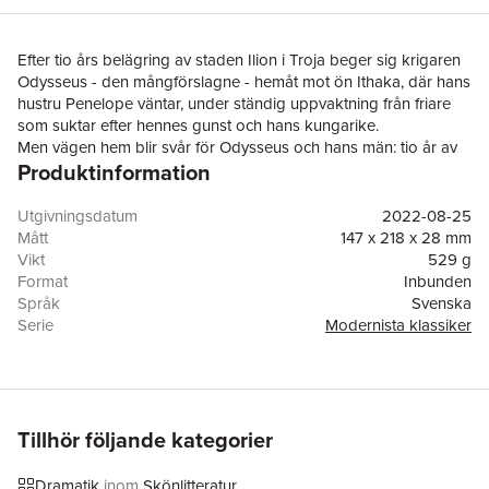
Efter tio års belägring av staden Ilion i Troja beger sig krigaren
Odysseus - den mångförslagne - hemåt mot ön Ithaka, där hans
hustru Penelope väntar, under ständig uppvaktning från friare
som suktar efter hennes gunst och hans kungarike.
Men vägen hem blir svår för Odysseus och hans män: tio år av
Produktinformation
irrfärder väntar, med strapatser och dödliga faror - lotusätare
som lockar med evig glömska, våldsamma cykloper, förföriska
nymfer och lockande men hotfulla sirener.
Utgivningsdatum
2022-08-25
Hemma på Ithaka gör sonen Telemachos allt för att freda sin
Mått
147 x 218 x 28 mm
mor, och Odysseus får in i det sista använda all sin list och
Vikt
529 g
förslagenhet.
Format
Inbunden
I svensk översättning av Erland Lagerlöf.
Språk
Svenska
HOMEROS vet man ytterst lite om; mytbildningen har framställt
Serie
Modernista klassiker
honom som en blind skald och siare, men sannolikt kommer de
Antal sidor
368
verk som tillskrivs honom från en lång tradition av muntlig
Förlag
Modernista
poesi.
Odysséen
dateras vanligen till det sena 700-talet f.Kr.
ISBN
9789180235372
Originaltitel
Odýsseia
Översättare
Erland Lagerlöf
Tillhör följande kategorier
Dramatik
inom
Skönlitteratur