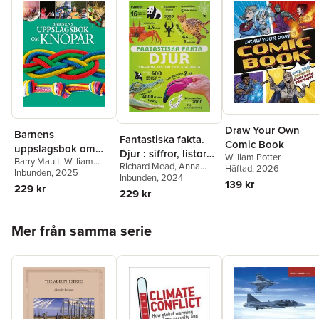
Draw Your Own
Barnens
Fantastiska fakta.
Comic Book
uppslagsbok om
Djur : siffror, listor
William Potter
Barry Mault
,
William
knopar
Richard Mead
,
Anna
och statistik
Häftad
, 2026
Potter
Inbunden
, 2025
Claybourne
Inbunden
, 2024
,
William
139 kr
229 kr
Potter
229 kr
Hoppa över listan
Mer från samma serie