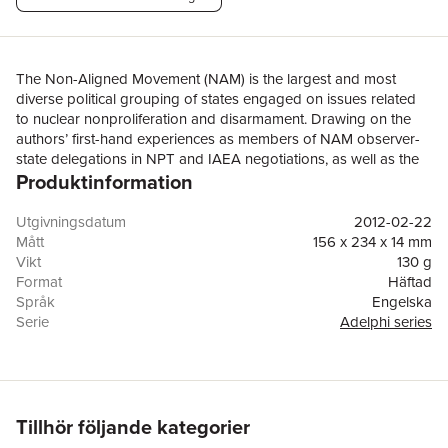
The Non-Aligned Movement (NAM) is the largest and most
diverse political grouping of states engaged on issues related
to nuclear nonproliferation and disarmament. Drawing on the
authors’ first-hand experiences as members of NAM observer-
state delegations in NPT and IAEA negotiations, as well as the
Produktinformation
findings of a larger CNS research project on NAM nuclear
politics, the book will provide important new insights about how
a small subset of NAM states has tended to dominate NAM
Utgivningsdatum
2012-02-22
politics and have promoted policies that are often at odds with
Mått
156 x 234 x 14 mm
those advanced by Western states on issues such as nuclear
Vikt
130 g
terrorism, IAEA safeguards, nuclear export controls,
Format
Häftad
multinational fuel arrangements, proliferation in the Middle East,
Språk
Engelska
NPT, and nuclear arms control and disarmament. Based on an
Serie
Adelphi series
analysis of NAM perspectives, politics, and priorities, the book
Antal sidor
192
will provide practical recommendations for engaging NAM
Förlag
Taylor & Francis Ltd
members in a more constructive fashion on issues related to
ISBN
9780415696418
nuclear nonproliferation, disarmament, peaceful use, and
counter-nuclear terrorism. Particular attention will be given to
Tillhör följande kategorier
problems likely to be encountered when Iran assumes the