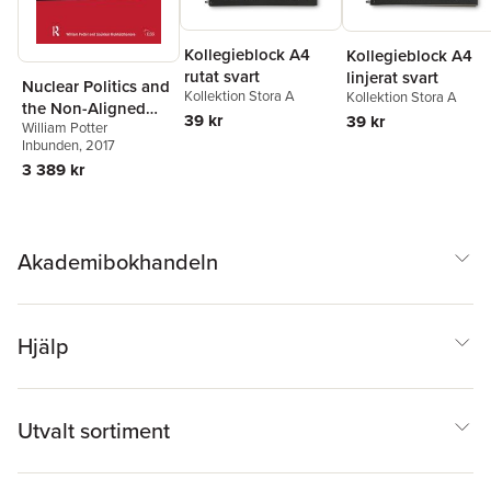
Kollegieblock A4
Kollegieblock A4
rutat svart
linjerat svart
Nuclear Politics and
Kollektion Stora A
Kollektion Stora A
the Non-Aligned
39 kr
39 kr
William Potter
Movement
Inbunden
, 2017
3 389 kr
Akademibokhandeln
Hjälp
Utvalt sortiment