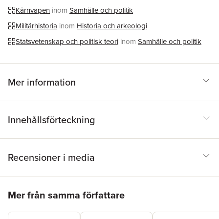
chairmanship of NAM in 2012 and how these difficulties can
Kärnvapen
inom
Samhälle och politik
best be mitigated in the lead up to the next NPT Review
Conference.
Militärhistoria
inom
Historia och arkeologi
Statsvetenskap och politisk teori
inom
Samhälle och politik
Mer information
Innehållsförteckning
Recensioner i media
Hoppa över listan
Mer från samma författare