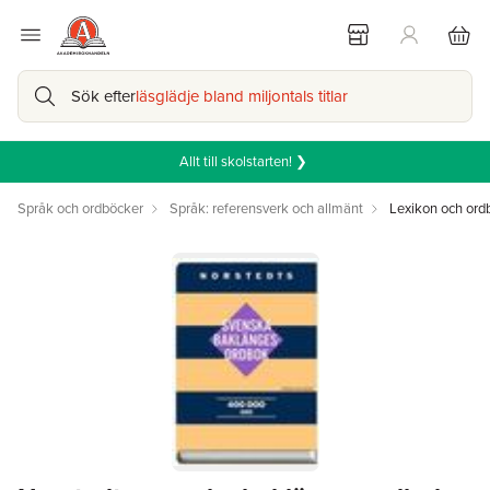
Sök efter
läsglädje bland miljontals titlar
Allt till skolstarten! ❯
Språk och ordböcker
Språk: referensverk och allmänt
Lexikon och ord