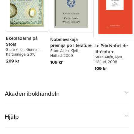
Ekebladarna på
Nobelevskaja
Stola
premija po literature
Le Prix Nobel de
Sture Allén
,
Gunnar
Sture Allén
,
Kjell
littérature
Wetterberg
Kartonnage
,
, 2016
Tore
Espmark
Häftad
, 2009
Sture Allén
,
Kjell
Frängsmyr
,
Charlotta
209 kr
Espmark
Häftad
, 2008
109 kr
Wolff
109 kr
Akademibokhandeln
Hjälp