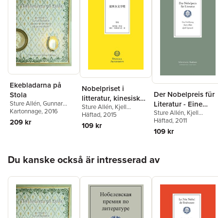
Ekebladarna på
Nobelpriset i
Der Nobelpreis für
Stola
litteratur, kinesisk
Literatur - Eine
Sture Allén
,
Gunnar
Sture Allén
,
Kjell
utgåva
Wetterberg
Kartonnage
,
, 2016
Tore
Sture Allén
,
Kjell
Einführung
Espmark
Häftad
, 2015
Frängsmyr
,
Charlotta
Espmark
Häftad
, 2011
209 kr
109 kr
Wolff
109 kr
Hoppa över listan
Du kanske också är intresserad av