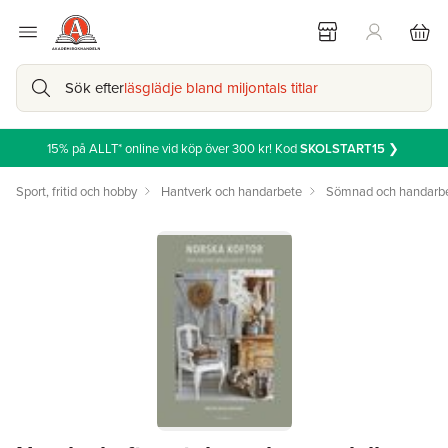
Sök efter
läsglädje bland miljontals titlar
15% på ALLT* online vid köp över 300 kr! Kod
SKOLSTART15
❯
Sport, fritid och hobby
Hantverk och handarbete
Sömnad och handarb