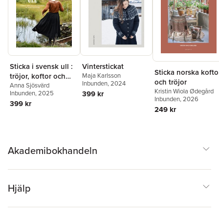
Sticka i svensk ull :
Vinterstickat
Sticka norska kofto
tröjor, koftor och
Maja Karlsson
och tröjor
Inbunden
, 2024
småvarmt av Anna
Anna Sjösvärd
Kristin Wiola Ødegård
Inbunden
, 2025
399 kr
Sjösvärd
Inbunden
, 2026
399 kr
249 kr
Akademibokhandeln
Hjälp