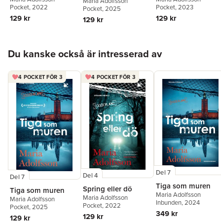
Maria Adolfsson
Pocket
, 2022
Pocket
, 2023
Pocket
, 2025
129 kr
129 kr
129 kr
Hoppa över listan
Du kanske också är intresserad av
4 POCKET FÖR 3
4 POCKET FÖR 3
Del 7
Del 4
Del 7
Tiga som muren
Spring eller dö
Tiga som muren
Maria Adolfsson
Maria Adolfsson
Maria Adolfsson
Inbunden
, 2024
Pocket
, 2022
Pocket
, 2025
349 kr
129 kr
129 kr