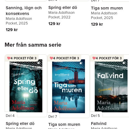
Del 7
Spring eller dö
Sanning, lögn och
Tiga som muren
Maria Adolfsson
konsekvens
Maria Adolfsson
Pocket
, 2022
Pocket
, 2025
Maria Adolfsson
129 kr
Pocket
, 2025
129 kr
129 kr
Hoppa över listan
Mer från samma serie
4 POCKET FÖR 3
4 POCKET FÖR 3
4 POCKET FÖR 3
Del 4
Del 5
Del 7
Spring eller dö
Fallvind
Tiga som muren
Maria Adolfsson
Maria Adolfsson