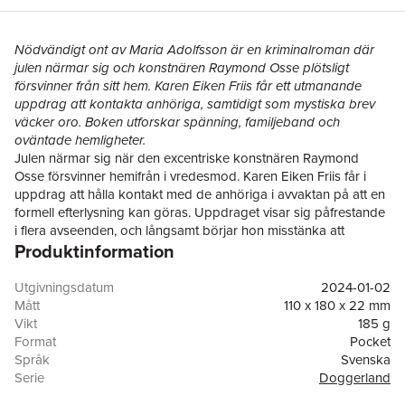
Nödvändigt ont av Maria Adolfsson är en kriminalroman där
julen närmar sig och konstnären Raymond Osse plötsligt
försvinner från sitt hem. Karen Eiken Friis får ett utmanande
uppdrag att kontakta anhöriga, samtidigt som mystiska brev
väcker oro. Boken utforskar spänning, familjeband och
oväntade hemligheter.
Julen närmar sig när den excentriske konstnären Raymond
Osse försvinner hemifrån i vredesmod. Karen Eiken Friis får i
uppdrag att hålla kontakt med de anhöriga i avvaktan på att en
formell efterlysning kan göras. Uppdraget visar sig påfrestande
i flera avseenden, och långsamt börjar hon misstänka att
Produktinformation
försvinnandet inte varit frivilligt. Samtidigt får Karens syster
Helena ett brev som både förbryllar och förskräcker.
Utgivningsdatum
2024-01-02
Mått
110 x 180 x 22 mm
Vikt
185 g
Format
Pocket
Språk
Svenska
Serie
Doggerland
Antal sidor
351