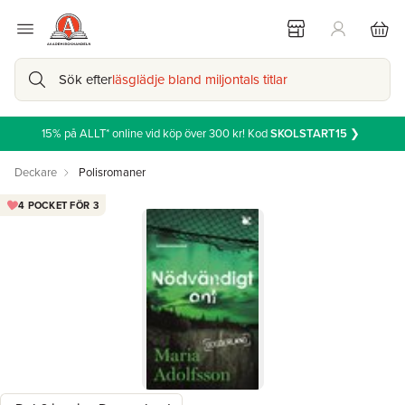
Sök efter
läsglädje bland miljontals titlar
15% på ALLT* online vid köp över 300 kr! Kod
SKOLSTART15
❯
Deckare
Polisromaner
4 POCKET FÖR 3