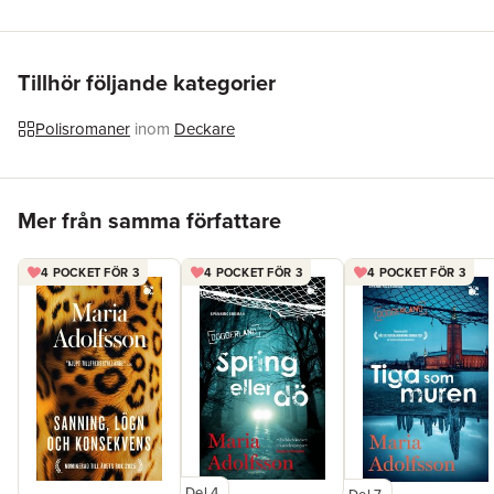
Förlag
Wahlström & Widstrand
Medarbetare
Miroslav Sokcic
ISBN
9789146241867
Miljömärkning
FSC
Tillhör följande kategorier
Polisromaner
inom
Deckare
Hoppa över listan
Mer från samma författare
4 POCKET FÖR 3
4 POCKET FÖR 3
4 POCKET FÖR 3
Del 4