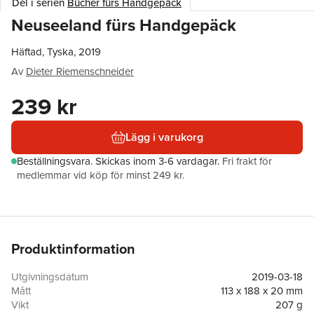
Del i serien
Bücher fürs Handgepäck
Neuseeland fürs Handgepäck
Häftad, Tyska, 2019
Av
Dieter Riemenschneider
239 kr
Lägg i varukorg
Beställningsvara.
Skickas
inom 3-6 vardagar
.
Fri frakt för
medlemmar vid köp för minst 249 kr.
Produktinformation
Utgivningsdatum
2019-03-18
Mått
113 x 188 x 20 mm
Vikt
207 g