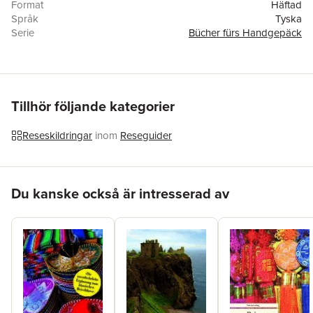
Format
Häftad
Språk
Tyska
Serie
Bücher fürs Handgepäck
Antal sidor
192
Upplaga
19001
Förlag
Unionsverlag
ISBN
9783293208360
Tillhör följande kategorier
Reseskildringar
inom
Reseguider
Hoppa över listan
Du kanske också är intresserad av