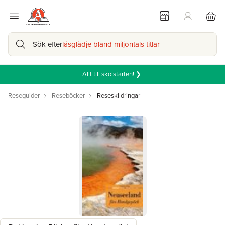
Sök efter
läsglädje bland miljontals titlar
Allt till skolstarten! ❯
Reseguider
Reseböcker
Reseskildringar