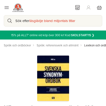
Sök efter
läsglädje bland miljontals titlar
15% på ALLT* online vid köp över 300 kr! Kod
SKOLSTART15
❯
Språk och ordböcker
Språk: referensverk och allmänt
Lexikon och ord