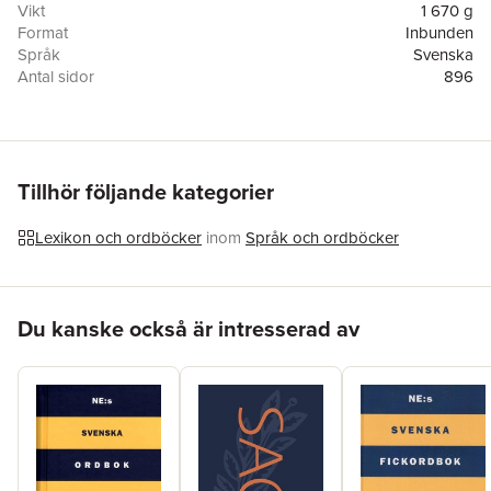
Vikt
1 670 g
Format
Inbunden
Språk
Svenska
Antal sidor
896
Upplaga
1
Förlag
NE Nationalencyklopedin
ISBN
9789188423412
Miljömärkning
FSC
Tillhör följande kategorier
Lexikon och ordböcker
inom
Språk och ordböcker
Hoppa över listan
Du kanske också är intresserad av