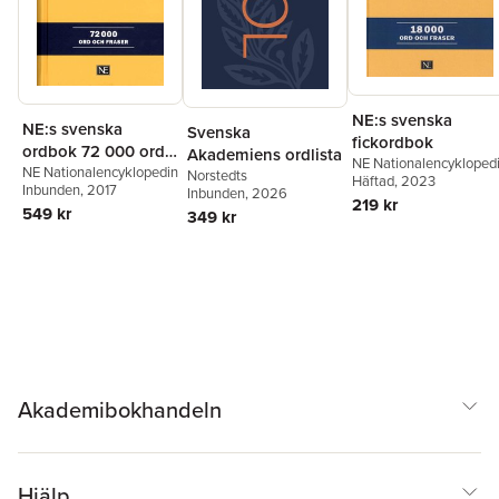
NE:s svenska
NE:s svenska
Svenska
fickordbok
ordbok 72 000 ord
Akademiens ordlista
NE Nationalencykloped
och fraser
NE Nationalencyklopedin
Norstedts
Häftad
, 2023
Inbunden
, 2017
Inbunden
, 2026
219 kr
549 kr
349 kr
Akademibokhandeln
Hjälp