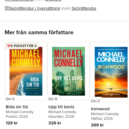
Översättare
Jan Risheden
Skönlitteratur i översättning
inom
Skönlitteratur
Hoppa över listan
Mer från samma författare
4 POCKET FÖR 3
Del 6
Del 8
Del 2
Bida sin tid
Upp till bevis
Ironwood
Michael Connelly
Michael Connelly
Michael Connelly
Pocket
, 2026
Inbunden
, 2026
Häftad
, 2026
129 kr
329 kr
269 kr