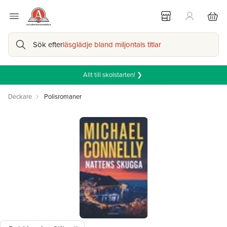
Sök efter
läsglädje bland miljontals titlar
Allt till skolstarten! ❯
Deckare
Polisromaner