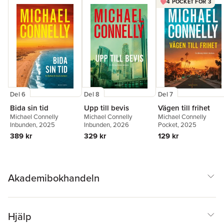
4 POCKET FÖR 3
Del 6
Del 8
Del 7
Bida sin tid
Upp till bevis
Vägen till frihet
Michael Connelly
Michael Connelly
Michael Connelly
Inbunden
, 2025
Inbunden
, 2026
Pocket
, 2025
389 kr
329 kr
129 kr
Akademibokhandeln
Hjälp