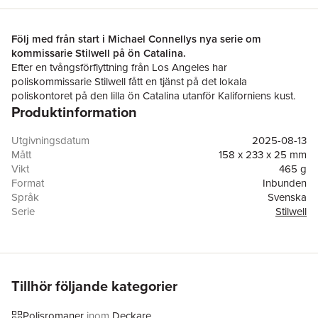
Följ med från start i Michael Connellys nya serie om
kommissarie Stilwell på ön Catalina.
Efter en tvångsförflyttning från Los Angeles har
poliskommissarie Stilwell fått en tjänst på det lokala
poliskontoret på den lilla ön Catalina utanför Kaliforniens kust.
Produktinformation
Större delen av arbetspassen ägnar han sig åt enklare ärenden
som stölder, inbrott och förargelseväckande beteenden, men en
dag får han en rapport om en kropp, inrullad i plast, som hittats
Utgivningsdatum
2025-08-13
i hamnen. Offret är en kvinna som till en början inte går att
Mått
158 x 233 x 25 mm
identifiera. Samtidigt rapporteras det om tjuvjakt på ett
Vikt
465 g
naturreservat vilket får Stilwell att börja gräva i Catalinas
Format
Inbunden
lokalpamps bakgrund.
Språk
Svenska
Fast besluten att ta reda på sanningen bestämmer sig Stilwell
Serie
Stilwell
för att strunta i allt vad protokoll och regler heter. Snart visar sig
Antal sidor
304
spåren leda till djupt gömda hemligheter och en ondska som
Upplaga
1
han inte hade kunnat föreställa sig på en sömnig semesterort.
Förlag
Norstedts
Medarbetare
Miroslav Šokčić
ISBN
9789113142777
Tillhör följande kategorier
Miljömärkning
FSC
Originaltitel
Nightshade
Polisromaner
inom
Deckare