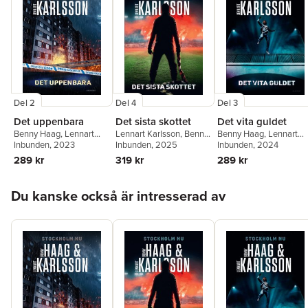
Del 2
Del 4
Del 3
Det uppenbara
Det sista skottet
Det vita guldet
Benny Haag
,
Lennart
Lennart Karlsson
,
Benny
Benny Haag
,
Lennart
Karlsson
Inbunden
, 2023
Haag
Inbunden
, 2025
Karlsson
Inbunden
, 2024
289 kr
319 kr
289 kr
Hoppa över listan
Du kanske också är intresserad av