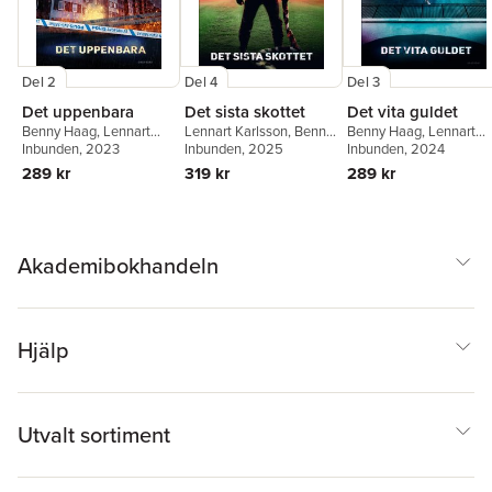
Del 2
Del 4
Del 3
Det uppenbara
Det sista skottet
Det vita guldet
Benny Haag
,
Lennart
Lennart Karlsson
,
Benny
Benny Haag
,
Lennart
Karlsson
Inbunden
, 2023
Haag
Inbunden
, 2025
Karlsson
Inbunden
, 2024
289 kr
319 kr
289 kr
Akademibokhandeln
Hjälp
Utvalt sortiment