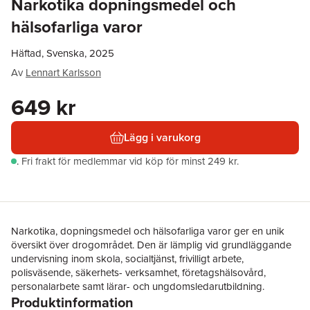
Narkotika dopningsmedel och
hälsofarliga varor
Häftad, Svenska, 2025
Av
Lennart Karlsson
649 kr
Lägg i varukorg
.
Fri frakt för medlemmar vid köp för minst 249 kr.
Narkotika, dopningsmedel och hälsofarliga varor ger en unik
översikt över drogområdet. Den är lämplig vid grundläggande
undervisning inom skola, socialtjänst, frivilligt arbete,
polisväsende, säkerhets- verksamhet, företagshälsovård,
personalarbete samt lärar- och ungdomsledarutbildning.
Produktinformation
Skriften ges ut av Svenska Narkotikapolisföreningen i