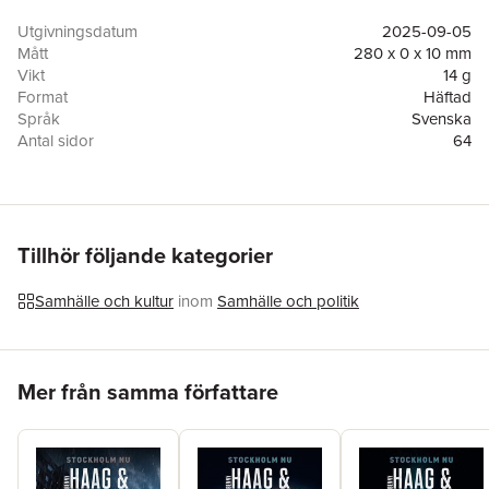
samarbete med Informationsmedia i Göteborg AB.
Utgivningsdatum
2025-09-05
Mått
280 x 0 x 10 mm
Vikt
14 g
Format
Häftad
Språk
Svenska
Antal sidor
64
Upplaga
15
Förlag
Informationsmedia i Göteborg AB
Medarbetare
Camilla Wixenius
ISBN
9789153159438
Tillhör följande kategorier
Samhälle och kultur
inom
Samhälle och politik
Hoppa över listan
Mer från samma författare