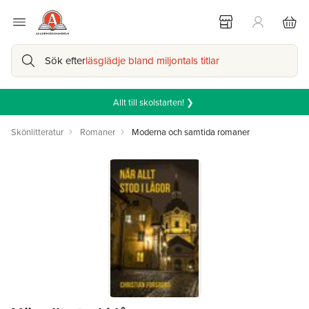
Sök efter
läsglädje bland miljontals titlar
Allt till skolstarten! ❯
Skönlitteratur
Romaner
Moderna och samtida romaner