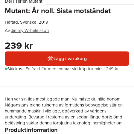
Del i serien
Mutant
Mutant: År noll. Sista motståndet
Häftad, Svenska, 2019
Av
Jimmy Wilhelmsson
239 kr
Lägg i varukorg
Skickas
.
Fri frakt för medlemmar vid köp för minst 249 kr.
Han var sin tids mest jagade man. Nu måste du hitta honom.
Någonstans bland ruinerna av forntidens bebyggelse står en
hummande maskin i viloläge, opåverkad av världens
undergång. Bevarad i resterna av en sedan länge bortglömd
befästning vaktar denna förbjudna teknologi hemligheter om
Produktinformation
den förra civilisationens kollaps. Hemligheter som nu är nyckeln