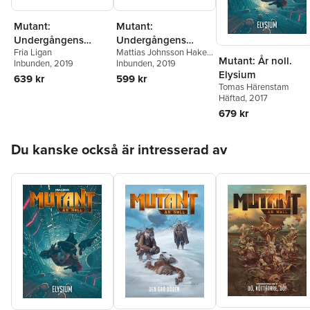
Mutant:
Mutant:
Undergångens
Undergångens
Fria Ligan
Mattias Johnsson Hake
,
arvtagare. Regelbok
arvtagare.
Mutant: År noll.
Inbunden
, 2019
Mattias Lilja
Inbunden
, 2019
,
Fredrik
Spelarbok
Elysium
Lindgren
639 kr
599 kr
Tomas Härenstam
Häftad
, 2017
679 kr
Hoppa över listan
Du kanske också är intresserad av