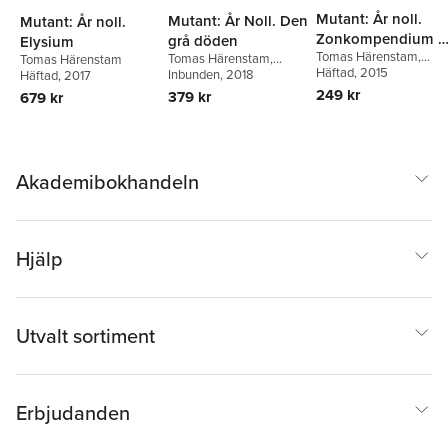
Mutant: År noll.
Mutant: År Noll. Den
Mutant: År noll.
Zonkompendium 4
grå döden
Elysium
Tomas Härenstam
,
Dö, köttätare, dö
Tomas Härenstam
,
Tomas Härenstam
Christian Granath
Häftad
, 2015
,
Pett
Christian Granath
Inbunden
, 2018
Häftad
, 2017
Bengtsson
,
Anders Blixt
249 kr
379 kr
679 kr
Akademibokhandeln
Hjälp
Utvalt sortiment
Erbjudanden