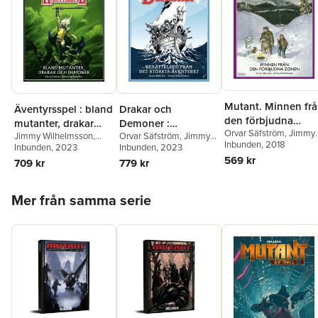
Mutant. Minnen fr
Drakar och
Äventyrsspel : bland
den förbjudna
Demoner :
mutanter, drakar
Orvar Säfström
,
Jimmy
zonen
Orvar Säfström
,
Jimmy
Jimmy Wilhelmsson
,
berättelser från det
och demoner
Wilhelmsson
Inbunden
, 2018
Wilhelmsson
Inbunden
, 2023
Orvar Säfström
Inbunden
, 2023
största äventyret
569 kr
779 kr
709 kr
Hoppa över listan
Mer från samma serie