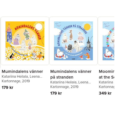
Mumindalens vänner
Mumindalens vänner
Moominvalley 
Katariina Heilala
,
Leena
på stranden
at the Seaside
Järvenpää
Kartonnage
, 2019
Katariina Heilala
,
Leena
Katariina Heilala
,
Järvenpää
Kartonnage
, 2019
Järvenpää
Kartonnage
, 2024
179 kr
179 kr
349 kr