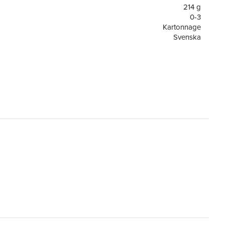
214 g
0-3
Kartonnage
Svenska
0-3
or
14
Förlaget M
Riina Kaarla
,
Sami Kaarla
9789523335820