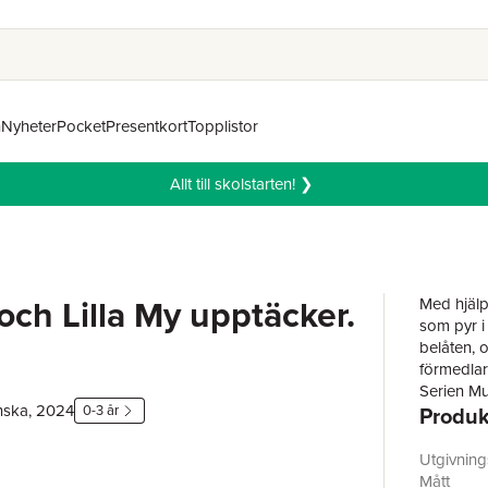
n
Nyheter
Pocket
Presentkort
Topplistor
Allt till skolstarten! ❯
ch Lilla My upptäcker.
Med hjälp
som pyr i
belåten, 
förmedlar 
Serien Mu
nska, 2024
0-3 år
Produk
Böckernas
vända bla
och deras
Utgivnin
illustrat
Mått