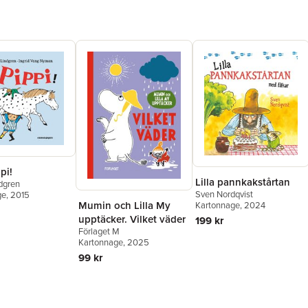
pi!
Lilla pannkakstårtan
ndgren
Sven Nordqvist
ge
, 2015
Mumin och Lilla My
Kartonnage
, 2024
upptäcker. Vilket väder
199 kr
Förlaget M
Kartonnage
, 2025
99 kr