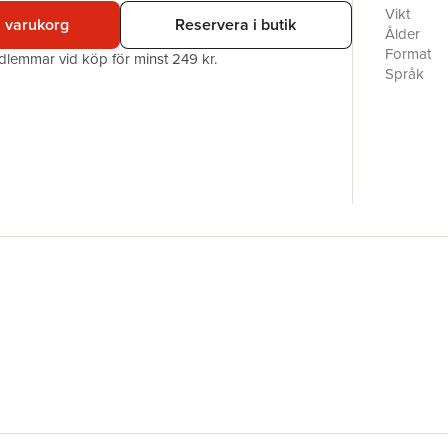
Kaarla.
Vikt
i varukorg
Reservera i butik
Ålder
Format
edlemmar vid köp för minst 249 kr.
Språk
Läsålder
Antal sid
Förlag
Illustratör
ISBN