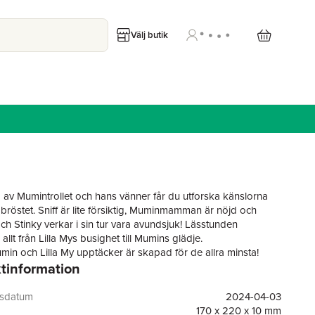
Välj butik
 av Mumintrollet och hans vänner får du utforska känslorna
 bröstet. Sniff är lite försiktig, Muminmamman är nöjd och
och Stinky verkar i sin tur vara avundsjuk! Lässtunden
allt från Lilla Mys busighet till Mumins glädje.
min och Lilla My upptäcker är skapad för de allra minsta!
tinformation
 kartongsidor gör det enkelt för familjens småttingar att
d och bli mer delaktiga i läsningen. Bilderna på muminfamiljen
 vänner är varma och färgglada i Tove Janssons anda. För
gsdatum
2024-04-03
ionerna står illustratörerna och bildpedagogerna Riina och Sami
170 x 220 x 10 mm