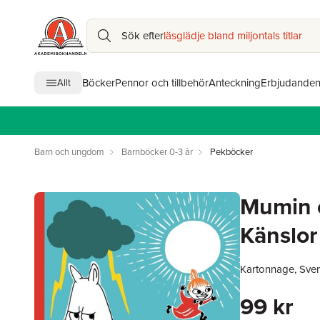
Sök efter
läsglädje bland miljontals titlar
Böcker
Pennor och tillbehör
Anteckning
Erbjudande
Allt
Barn och ungdom
Barnböcker 0-3 år
Pekböcker
Mumin o
Känslor
Kartonnage, Sve
99 kr