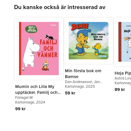
Hoppa över listan
Du kanske också är intresserad av
Min första bok om
Heja Pip
Bamse
Astrid Li
Dan Andreasson
,
Jan
Kartonna
Mumin och Lilla My
Magnusson
Kartonnage
, 2025
89 kr
upptäcker. Familj och
59 kr
Förlaget M
vänner
Kartonnage
, 2024
99 kr