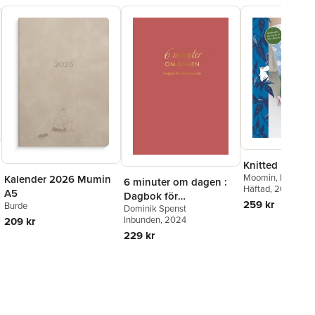
Knitted Moomi
Moomin
,
Linda P
Kalender 2026 Mumin
6 minuter om dagen :
Paula Nivukoski
Häftad
, 2024
A5
Dagbok för
259 kr
Burde
Dominik Spenst
välbefinnande
Inbunden
, 2024
209 kr
229 kr