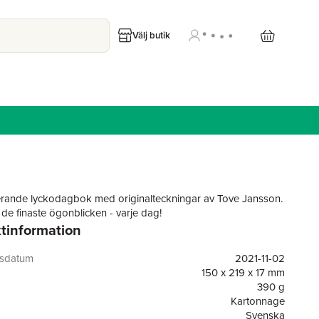
Välj butik
erande lyckodagbok med originalteckningar av Tove Jansson.
 de finaste ögonblicken - varje dag!
tinformation
gsdatum
2021-11-02
150 x 219 x 17 mm
390 g
Kartonnage
Svenska