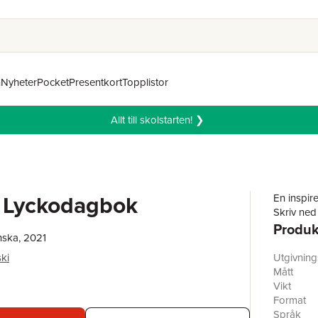
n
Nyheter
Pocket
Presentkort
Topplistor
Allt till skolstarten! ❯
 Lyckodagbok
En inspir
Skriv ned
Produk
nska, 2021
ki
Utgivnin
Mått
Vikt
Format
Språk