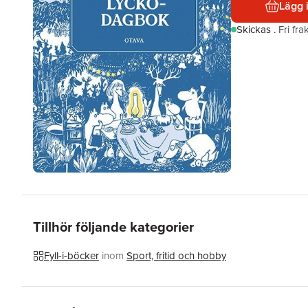
Lägg 
Skickas
.
Fri fr
Tillhör följande kategorier
Fyll-i-böcker
inom
Sport, fritid och hobby
Hoppa över listan