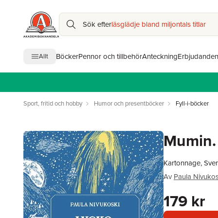
Sök efter
läsglädje bland miljontals titlar
Böcker
Pennor och tillbehör
Anteckning
Erbjudande
Allt
Sport, fritid och hobby
Humor och presentböcker
Fyll-i-böcker
Mumin.
Kartonnage, Sve
Av
Paula Nivukos
179 kr