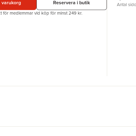
i varukorg
Reservera i butik
Antal sid
Förlag
akt för medlemmar vid köp för minst 249 kr.
ISBN
Översätta