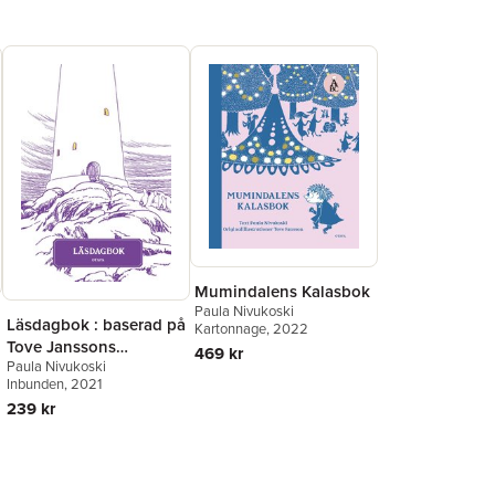
Mumindalens Kalasbok
Paula Nivukoski
Läsdagbok : baserad på
Kartonnage
, 2022
Tove Janssons
469 kr
Paula Nivukoski
muminberättelser
Inbunden
, 2021
239 kr