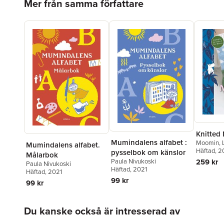
Mer från samma författare
Knitted
Mumindalens alfabet :
Moomin
,
Mumindalens alfabet.
Paula Niv
Häftad
, 
pysselbok om känslor
Målarbok
259 kr
Paula Nivukoski
Paula Nivukoski
Häftad
, 2021
Häftad
, 2021
99 kr
99 kr
Hoppa över listan
Du kanske också är intresserad av