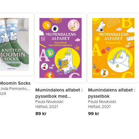
 Moomin Socks
Linda Permanto
,
Mumindalens alfabet :
Mumindalens alfabet :
ukoski
2024
pysselbok med
pysselbok
Paula Nivukoski
Paula Nivukoski
klistermärken
Häftad
, 2021
Häftad
, 2021
89 kr
99 kr