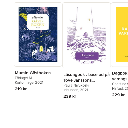
Mumin Gästboken
Dagbok 
Läsdagbok : baserad på
Förlaget M
vardags
Tove Janssons
Kartonnage
, 2021
Christina S
som kan 
Paula Nivukoski
muminberättelser
219 kr
Häftad
, 
Inbunden
, 2021
229 kr
239 kr