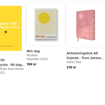
Min dag
Anteckningsbok A5
Nicotext
linjerad - Tove Jansson
Inbunden
, 2022
för
Flame Tree
: Moomin Love
199 kr
lycka : 90 dagar
219 kr
tielli
,
Sara Olsson
förändra livet
2022