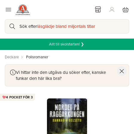
Sök efter
läsglädje bland miljontals titlar
Allt till skolstarten! ❯
Deckare
Polisromaner
Vi hittar inte den utgåva du söker efter, kanske
funkar den här lika bra?
4 POCKET FÖR 3