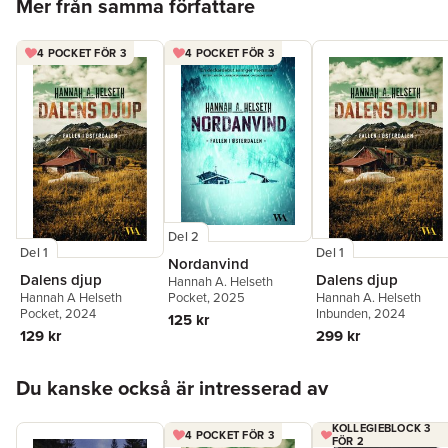
Mer från samma författare
4 POCKET FÖR 3
4 POCKET FÖR 3
Del 2
Del 1
Del 1
Nordanvind
Dalens djup
Dalens djup
Hannah A. Helseth
Pocket
, 2025
Hannah A Helseth
Hannah A. Helseth
Pocket
, 2024
Inbunden
, 2024
125 kr
129 kr
299 kr
Hoppa över listan
Du kanske också är intresserad av
KOLLEGIEBLOCK 3
4 POCKET FÖR 3
FÖR 2