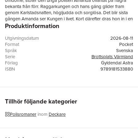
omdöme, stöter den unga polisen Amanda oväntat på några
bekanta från förr. Raggarkungen och hans gäng glider fram
genom Karlstadsnatten, högljudda och sorglösa. Det blir sista
gången Amanda ser Kungen i livet. Kort därefter dras hon in i en
Produktinformation
mordutredning hon egentligen inte borde röra vid. Det förflutna
gör sig påmint, och allt hon byggt sitt liv på börjar rämna. Som
om det inte vore nog tvingas hon samarbeta med kollegan Tom,
Utgivningsdatum
2026-08-11
ett präktigt rövhål som hon helst vill skicka långt åt helvete.
Format
Pocket
Med
Mordet på Raggarkungen
tar Hannah A. Helseth oss rakt
Språk
Svenska
in i raggarkulturen: En värld fylld av lojalitet, långburkar, skrotiga
Serie
Brottsplats Värmland
bilar, Värmlands mörka skogar och blanka sjöar. Mitt i detta
Förlag
Gyldendal Astra
universum står Amanda: skärpt, driven och orädd. Men också
ISBN
9789181533880
expert på att lägga krokben för sig själv.
Mordet på Raggarkungen
är den första delen i Hannah A.
Helseths nya deckarserie Brottsplats Värmland om polisen
Amanda.
Tillhör följande kategorier
Polisromaner
inom
Deckare
Hoppa över listan