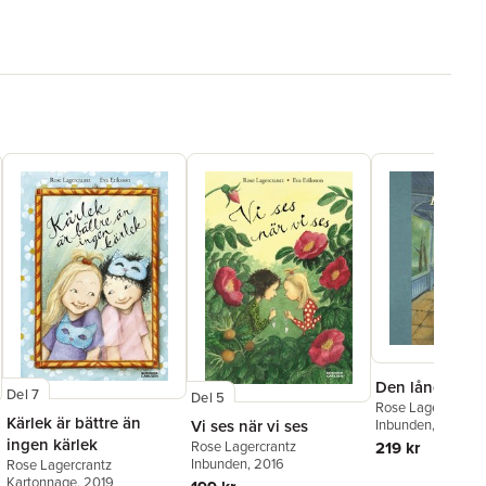
Den långa, lån
Del 7
Del 5
Rose Lagercrantz
Kärlek är bättre än
Vi ses när vi ses
Wikland
Inbunden
, 2025
ingen kärlek
Rose Lagercrantz
219 kr
Inbunden
, 2016
Rose Lagercrantz
Kartonnage
, 2019