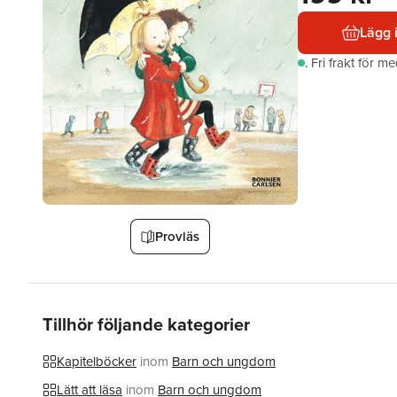
Lägg 
.
Fri frakt för m
Provläs
Tillhör följande kategorier
Kapitelböcker
inom
Barn och ungdom
Lätt att läsa
inom
Barn och ungdom