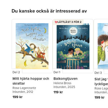
Hoppa över listan
Du kanske också är intresserad av
LÄTTLÄST 3 FÖR 2
Del 1
Del 2
Del 3
Balkongtjuven
Mitt hjärta hoppar och
Sist jag
Helena Bross
skrattar
lyckliga
Inbunden
, 2025
Rose Lagercrantz
Rose Lage
119 kr
Inbunden
, 2012
Inbunden
199 kr
199 kr