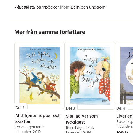
Lättlästa barnböcker
inom
Barn och ungdom
Hoppa över listan
Mer från samma författare
Del 2
Del 3
Del 4
Mitt hjärta hoppar och
Sist jag var som
Livet en
skrattar
lyckligast
Rose Lage
Inbunden
Rose Lagercrantz
Rose Lagercrantz
Inbunden
, 2012
Inbunden
, 2014
199 kr