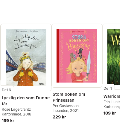
Del 1
Del 6
Stora boken om
Warriors 1. Ut i
Lycklig den som Dunne
Prinsessan
Erin Hunter
får
Per Gustavsson
Kartonnage
, 2016
Rose Lagercrantz
Inbunden
, 2021
189 kr
Kartonnage
, 2018
229 kr
199 kr