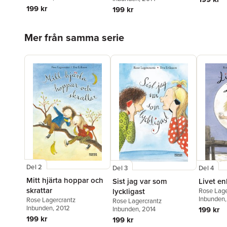
199 kr
199 kr
Hoppa över listan
Mer från samma serie
Del 2
Del 3
Del 4
Mitt hjärta hoppar och
Sist jag var som
Livet en
skrattar
lyckligast
Rose Lage
Inbunden
Rose Lagercrantz
Rose Lagercrantz
Inbunden
, 2012
Inbunden
, 2014
199 kr
199 kr
199 kr