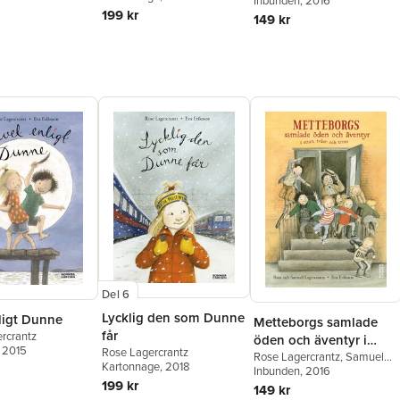
Lagercrantz
Inbunden
, 2016
199 kr
149 kr
Del 6
Lycklig den som Dunne
ligt Dunne
Metteborgs samlade
får
rcrantz
öden och äventyr i
, 2015
Rose Lagercrantz
ettan, tvåan och trean
Rose Lagercrantz
,
Samuel
Kartonnage
, 2018
Lagercrantz
Inbunden
, 2016
199 kr
149 kr