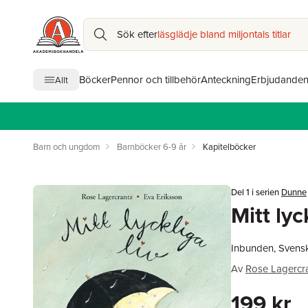
Sök efter
läsglädje bland miljontals titlar
Böcker
Pennor och tillbehör
Anteckning
Erbjudande
Allt
Barn och ungdom
Barnböcker 6-9 år
Kapitelböcker
Del 1 i serien
Dunne
Mitt lyc
Inbunden, Svens
Av
Rose Lagercr
199 kr