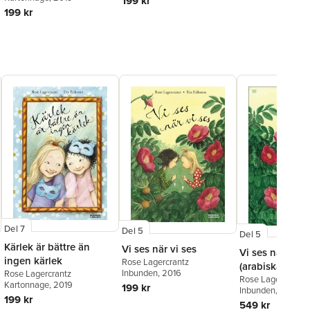
199 kr
199 kr
Del 7
Del 5
Del 5
Kärlek är bättre än
Vi ses när vi ses
Vi ses när vi se
ingen kärlek
Rose Lagercrantz
(arabiska)
Inbunden
, 2016
Rose Lagercrantz
Rose Lagercrantz
Kartonnage
, 2019
199 kr
Inbunden
, 2020
199 kr
549 kr