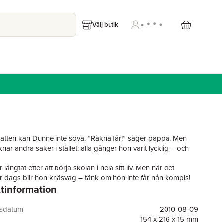
Välj butik
atten kan Dunne inte sova. ”Räkna får!” säger pappa. Men
ar andra saker i stället: alla gånger hon varit lycklig – och
längtat efter att börja skolan i hela sitt liv. Men när det
är dags blir hon knäsvag – tänk om hon inte får nån kompis!
tinformation
skolan utan att ha kompisar är ju värsta mardrömmen, mycket
tt inte kunna lära sig det där med att läsa och skriva. Vilken
unne och Ella Frida hittar varandra på skolgården redan nästa
gsdatum
2010-08-09
örjar gunga ihop och det fortsätter de med hela
154 x 216 x 15 mm