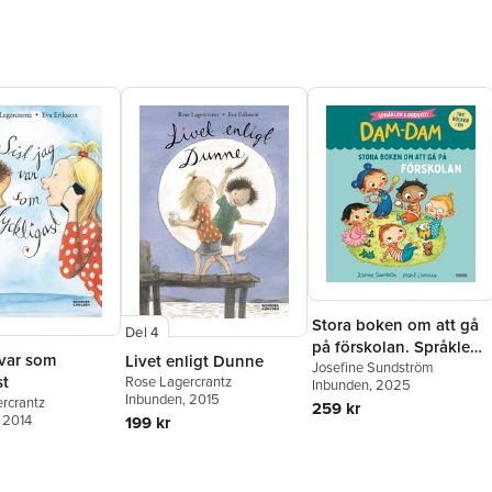
Stora boken om att gå
Del 4
på förskolan. Språklek
 var som
Livet enligt Dunne
och ordskoj med Dam-
Josefine Sundström
st
Rose Lagercrantz
Inbunden
, 2025
Dam
Inbunden
, 2015
rcrantz
259 kr
, 2014
199 kr