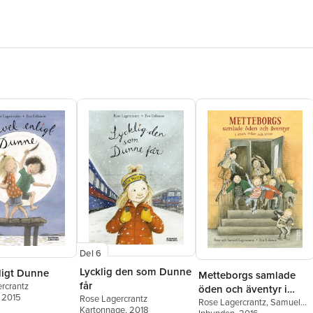
Del 6
Lycklig den som Dunne
ligt Dunne
Metteborgs samlade
får
rcrantz
öden och äventyr i
, 2015
Rose Lagercrantz
ettan, tvåan och trean
Rose Lagercrantz
,
Samuel
Kartonnage
, 2018