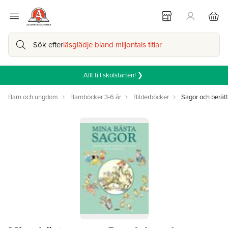
Sök efter
läsglädje bland miljontals titlar
Allt till skolstarten! ❯
Barn och ungdom
Barnböcker 3-6 år
Bilderböcker
Sagor och berätt