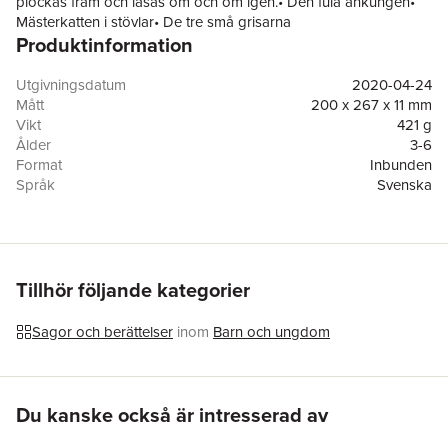
plockas fram och läsas om och om igen.• Den fula ankungen•
Mästerkatten i stövlar• De tre små grisarna
Produktinformation
”Om du vill att dina barn ska bli begåvade så ska du läsa
sagor för dem. Om du vill att de ska bli mycket begåvade så
ska du läsa ännu fler sagor.”
Utgivningsdatum
2020-04-24
Albert Einstein
Mått
200 x 267 x 11 mm
Vikt
421 g
Ålder
3-6
Format
Inbunden
Språk
Svenska
Läsålder
3-6
Antal sidor
78
Förlag
Legind A/S
ISBN
9788771558913
Miljömärkning
FSC
Tillhör följande kategorier
Översättare
Johanna Holmberg
Sagor och berättelser
inom
Barn och ungdom
Hoppa över listan
Du kanske också är intresserad av