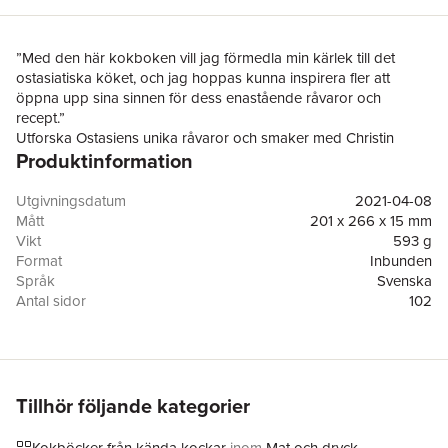
”Med den här kokboken vill jag förmedla min kärlek till det
ostasiatiska köket, och jag hoppas kunna inspirera fler att
öppna upp sina sinnen för dess enastående råvaror och
recept.”
Utforska Ostasiens unika råvaror och smaker med Christin
Produktinformation
Kashou, vinnare av Sveriges mästerkock år 2021. Här bjuder
hon på 40 av sina favoriträtter från Kina, Japan och Korea, rika
på kryddor, hetta och umami. Bygg din ramen från grunden
Utgivningsdatum
2021-04-08
med egen buljong och nudlar, vik och ånga dumplingar som
Mått
201 x 266 x 15 mm
sprakar i munnen! Låt krispigt friterad tempura och små
Vikt
593 g
sidorätter förhöja din vardagsmiddag eller bjud dina gäster på
Format
Inbunden
en generös buffé från en smakrik del av världen.
Språk
Svenska
Antal sidor
102
Förlag
Bonnier Fakta
ISBN
9789178871889
Miljömärkning
FSC
Tillhör följande kategorier