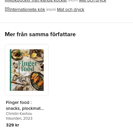
Kokböcker från kända kockar
inom
Mat och dryck
Internationella kök
inom
Mat och dryck
Hoppa över listan
Mer från samma författare
Finger food :
snacks, plockmat
Christin Kashou
och desserter
Inbunden
, 2023
329 kr