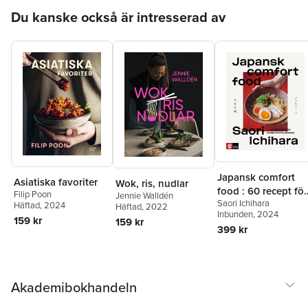
Hoppa över listan
Du kanske också är intresserad av
Japansk comfort
Asiatiska favoriter
Wok, ris, nudlar
food : 60 recept för
Filip Poon
Jennie Walldén
Saori Ichihara
hemmamatlagning
Häftad
, 2024
Häftad
, 2022
Inbunden
, 2024
159 kr
159 kr
399 kr
Akademibokhandeln