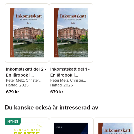
Inkomstskatt del 2 -
Inkomstskatt del 1 -
En lärobok i
En lärobok i
Peter Melz
,
Christer
Peter Melz
,
Christer
skatterätt
skatterätt
Silfverberg
Häftad
, 2025
,
Teresa
Silfverberg
Häftad
, 2025
,
Teresa
Simon-Almendal
,
Roger
Simon-Almendal
,
Roger
679 kr
679 kr
Persson Österman
Persson Österman
Hoppa över listan
Du kanske också är intresserad av
NYHET