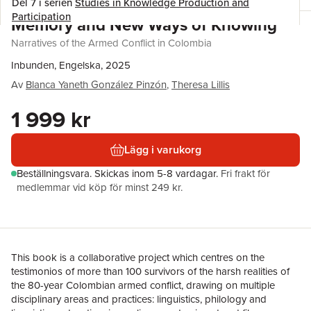
Del 7 i serien
Studies in Knowledge Production and
Participation
Memory and New Ways of Knowing
Narratives of the Armed Conflict in Colombia
Inbunden, Engelska, 2025
Av
Blanca Yaneth González Pinzón
,
Theresa Lillis
1 999 kr
Lägg i varukorg
Beställningsvara.
Skickas
inom 5-8 vardagar
.
Fri frakt för
medlemmar vid köp för minst 249 kr.
This book is a collaborative project which centres on the
testimonios of more than 100 survivors of the harsh realities of
the 80-year Colombian armed conflict, drawing on multiple
disciplinary areas and practices: linguistics, philology and