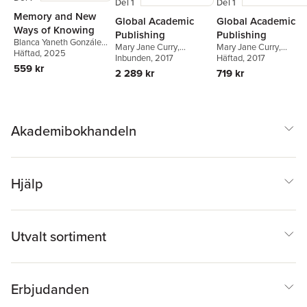
Del 1
Del 1
Memory and New
Global Academic
Global Academic
Ways of Knowing
Publishing
Publishing
Blanca Yaneth González
Mary Jane Curry
,
Mary Jane Curry
,
Pinzón
Häftad
,
, 2025
Theresa Lillis
Theresa Lillis
Inbunden
, 2017
Theresa Lillis
Häftad
, 2017
559 kr
2 289 kr
719 kr
Akademibokhandeln
Hjälp
Utvalt sortiment
Erbjudanden