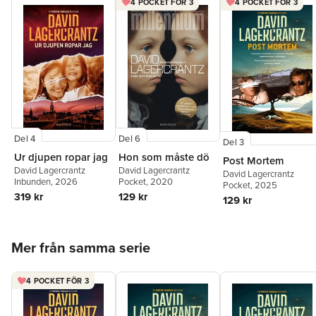
4 POCKET FÖR 3
4 POCKET FÖR 3
Del 4
Del 6
Del 3
Ur djupen ropar jag
Hon som måste dö
Post Mortem
David Lagercrantz
David Lagercrantz
David Lagercrantz
Inbunden
, 2026
Pocket
, 2020
Pocket
, 2025
319 kr
129 kr
129 kr
Hoppa över listan
Mer från samma serie
4 POCKET FÖR 3