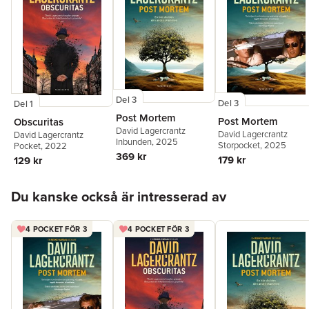
Del 3
Del 3
Del 1
Post Mortem
Post Mortem
Obscuritas
David Lagercrantz
David Lagercrantz
David Lagercrantz
Inbunden
, 2025
Storpocket
, 2025
Pocket
, 2022
369 kr
179 kr
129 kr
Hoppa över listan
Du kanske också är intresserad av
4 POCKET FÖR 3
4 POCKET FÖR 3