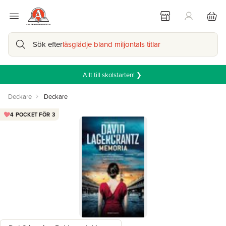
Sök efter
läsglädje bland miljontals titlar
Allt till skolstarten! ❯
Deckare
Deckare
4 POCKET FÖR 3