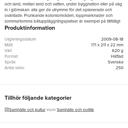
och land, mellan land och vatten, under byggnation eller på väg
in i glömskan: alla ger de utrymme för det oplanerade och
oväntade. Prunkande koloniområden, loppmarknader och
sommartomma båtuppläggningsplatser är exempel på tillfälligt
Produktinformation
överblivna eller övergivna landskap som tas i anspråk på nya
sätt. Övningskörning, ridning, modellflygning, street-race --
överallt där de vita fläckarna eller svarta hålen på kartan dyker
Utgivningsdatum
2009-08-18
upp, finner människor användning för dem. Det kan resultera i
Mått
171 x 211 x 22 mm
nya värden, och därmed få betydelse för planeringen av
Vikt
620 g
områdets framtid. Studier av sådana gränszoner och
Format
Häftad
förändringsområden inbjuder till funderingar kring vad det
Språk
Svenska
innebär för människor att i olika avseenden befinna sig i
Antal sidor
250
periferin, utkanten, mellanrummet.
Förlag
Makadam förlag
ISBN
9789170610646
Tillhör följande kategorier
Samhälle och kultur
inom
Samhälle och politik