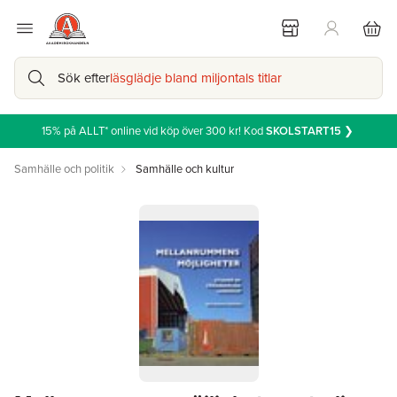
Sök efter
läsglädje bland miljontals titlar
15% på ALLT* online vid köp över 300 kr! Kod
SKOLSTART15
❯
Samhälle och politik
Samhälle och kultur