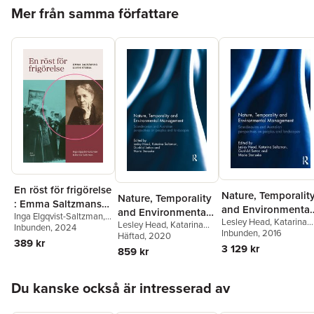
Hoppa över listan
Mer från samma författare
En röst för frigörelse
Nature, Temporalit
Nature, Temporality
: Emma Saltzmans
and Environmental
and Environmental
Inga Elgqvist-Saltzman
,
livshistoria
Lesley Head
,
Katarina
Management
Lesley Head
,
Katarina
Management
Katarina Saltzman
Inbunden
, 2024
Saltzman
Inbunden
, 2016
,
Gunhild
Saltzman
Häftad
, 2020
,
Gunhild
389 kr
Setten
,
Marie Stenseke
Setten
,
Marie Stenseke
3 129 kr
859 kr
Hoppa över listan
Du kanske också är intresserad av