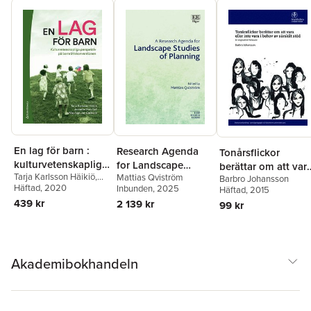
En lag för barn :
Research Agenda
Tonårsflickor
kulturvetenskapliga
for Landscape
berättar om att var
Tarja Karlsson Häikiö
,
Mattias Qviström
perspektiv på
Studies of Planning
Barbro Johansson
eller inte vara i
Maj Asplund Carlsson
Häftad
, 2020
,
Inbunden
, 2025
Häftad
, 2015
barnrättskonvention
behov av särskilt
Jeanette Sundhall
,
439 kr
2 139 kr
99 kr
en
stöd : En
Johan Alfredsson
,
Hannah Bartonek
longitudinell
Åhman
,
Catarina
fallstudie
Bengtsson
,
Natalie
Davet
,
Sandra Hillén
,
Akademibokhandeln
Barbro Johansson
,
Olle
Sjögren
,
Karolina
Westling
,
Ylva Ågren