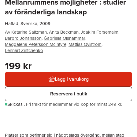
Mellanrummens möjligheter : studier
av föränderliga landskap
Häftad, Svenska, 2009
Av
Katarina Saltzman
,
Anita Beckman
,
Joakim Forsemalm
,
Barbro Johansson
,
Gabriella Olshammar
,
Magdalena Petersson McIntyre
,
Mattias Qviström
,
Lennart Zintchenko
199 kr
Lägg i varukorg
Reservera i butik
Skickas
.
Fri frakt för medlemmar vid köp för minst 249 kr.
Platser som befinner sig i något slags övergång, mellan stad