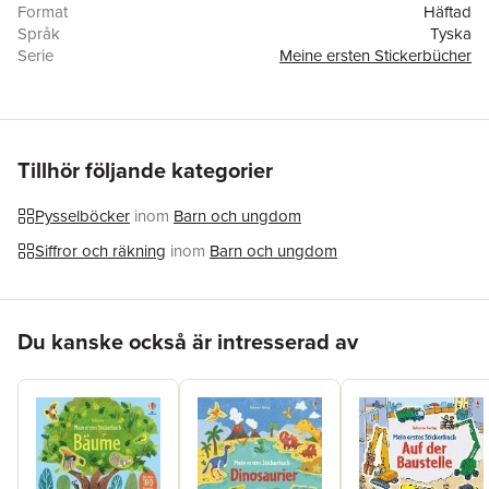
Format
Häftad
Språk
Tyska
Serie
Meine ersten Stickerbücher
Antal sidor
32
Förlag
Usborne Verlag
ISBN
9781035703524
Tillhör följande kategorier
Pysselböcker
inom
Barn och ungdom
Siffror och räkning
inom
Barn och ungdom
Hoppa över listan
Du kanske också är intresserad av