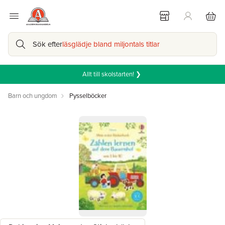
Sök efter
läsglädje bland miljontals titlar
Allt till skolstarten! ❯
Barn och ungdom
Pysselböcker