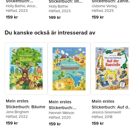
Stickerbuch:
Stickerbuch: Zähle
Stickerbuch: Im
Holly Bathie
,
Alice
Usborne Verlag
Holly Bathie
Gefühle
lernen auf dem
Museum
Beecham
Häftad
, 2023
Häftad
, 2025
Häftad
, 2023
Bauernhof
159 kr
159 kr
149 kr
Hoppa över listan
Du kanske också är intresserad av
Mein erstes
Mein erstes
Mein erstes
Stickerbuch: Bäume
Stickerbuch: Auf de
Stickerbuch:
Jane Bingham
Jessica Greenwell
Baustelle
Hannah Watson
Dinosaurier
Häftad
, 2022
Häftad
, 2018
Häftad
, 2020
159 kr
159 kr
159 kr