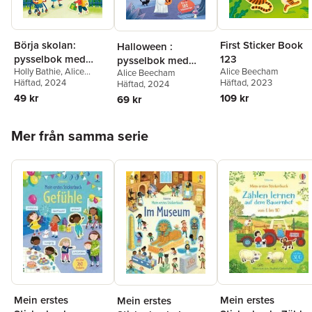
Börja skolan:
First Sticker Book
Halloween :
pysselbok med
123
pysselbok med
Holly Bathie
,
Alice
Alice Beecham
klistermärken
Alice Beecham
klistermärken
Beecham
Häftad
, 2024
Häftad
, 2023
Häftad
, 2024
49 kr
109 kr
69 kr
Hoppa över listan
Mer från samma serie
Mein erstes
Mein erstes
Mein erstes