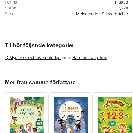
Format
Häftad
Språk
Tyska
Serie
Meine ersten Stickerbücher
Antal sidor
32
Förlag
Usborne Verlag
Illustratör
Katie Melrose
ISBN
9781035700370
Tillhör följande kategorier
Mysterier och övernaturligt
inom
Barn och ungdom
Hoppa över listan
Mer från samma författare