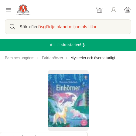
Sök efter
läsglädje bland miljontals titlar
Allt till skolstarten! ❯
Barn och ungdom
Faktaböcker
Mysterier och övernaturligt