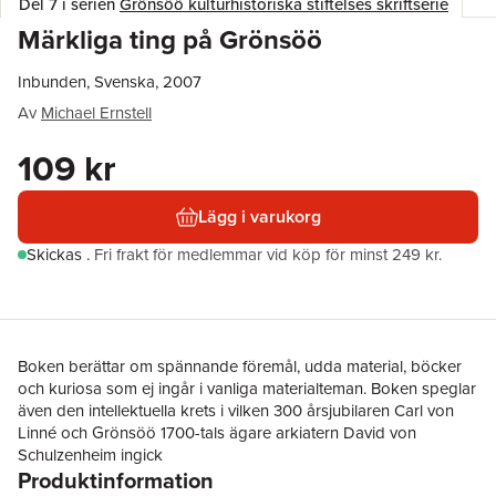
Del 7 i serien
Grönsöö kulturhistoriska stiftelses skriftserie
Märkliga ting på Grönsöö
Inbunden, Svenska, 2007
Av
Michael Ernstell
109 kr
Lägg i varukorg
Skickas
.
Fri frakt för medlemmar vid köp för minst 249 kr.
Boken berättar om spännande föremål, udda material, böcker
och kuriosa som ej ingår i vanliga materialteman. Boken speglar
även den intellektuella krets i vilken 300 årsjubilaren Carl von
Linné och Grönsöö 1700-tals ägare arkiatern David von
Schulzenheim ingick
Produktinformation