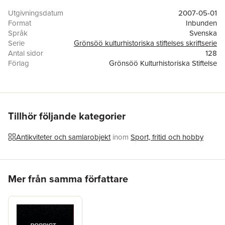
Utgivningsdatum
2007-05-01
Format
Inbunden
Språk
Svenska
Serie
Grönsöö kulturhistoriska stiftelses skriftserie
Antal sidor
128
Förlag
Grönsöö Kulturhistoriska Stiftelse
Medarbetare
Gabriel Hildebrand
ISBN
9789197260275
Tillhör följande kategorier
Antikviteter och samlarobjekt
inom
Sport, fritid och hobby
Hoppa över listan
Mer från samma författare