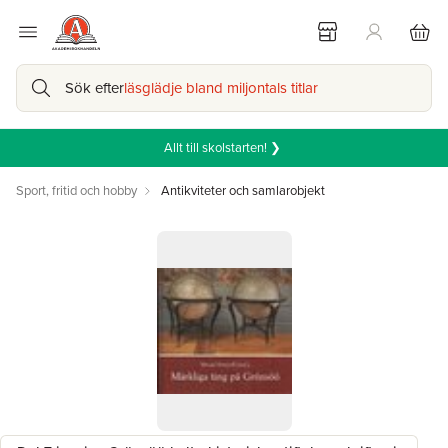
Sök efter
läsglädje bland miljontals titlar
Allt till skolstarten! ❯
Sport, fritid och hobby
Antikviteter och samlarobjekt