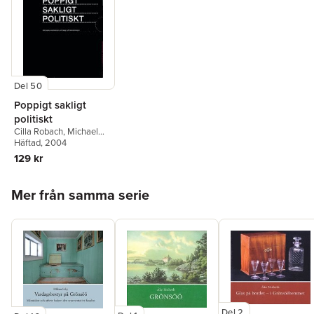
Del 50
Poppigt sakligt
politiskt
Cilla Robach
,
Michael
Ernstell
Häftad
, 2004
,
Anne-Marie
Ericsson
,
Jan Norrman
129 kr
Hoppa över listan
Mer från samma serie
Del 2