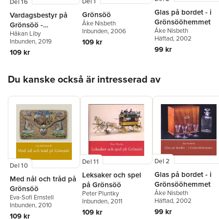
Del 1
Del 16
Glas på bordet - i
Grönsöö
Vardagsbestyr på
Grönsööhemmet
Åke Nisbeth
Grönsöö -
Åke Nisbeth
Inbunden
, 2006
Håkan Liby
Människor och
Häftad
, 2002
Inbunden
, 2019
109 kr
arbete bakom den
99 kr
109 kr
representativa
fasaden
Hoppa över listan
Du kanske också är intresserad av
Del 2
Del 11
Del 10
Glas på bordet - i
Leksaker och spel
Med nål och tråd på
Grönsööhemmet
på Grönsöö
Grönsöö
Åke Nisbeth
Peter Pluntky
Eva-Sofi Ernstell
Häftad
, 2002
Inbunden
, 2011
Inbunden
, 2010
99 kr
109 kr
109 kr