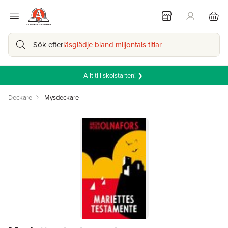
Sök efter
läsglädje bland miljontals titlar
Allt till skolstarten! ❯
Deckare
Mysdeckare