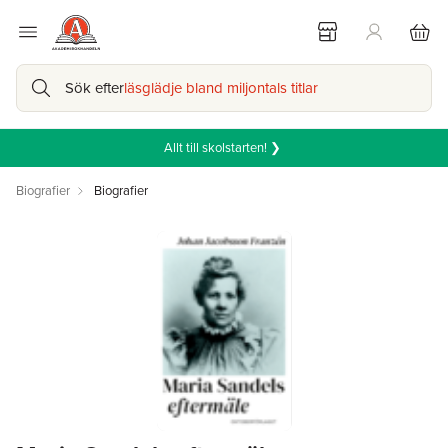
Sök efter
läsglädje bland miljontals titlar
Allt till skolstarten! ❯
Biografier
Biografier