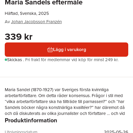
Maria Sandels eftermäle
Häftad, Svenska, 2025
Av
Johan Jacobsson Franzén
339 kr
Lägg i varukorg
Skickas
.
Fri frakt för medlemmar vid köp för minst 249 kr.
Maria Sandel (1870-1927) var Sveriges första kvinnliga
arbetarförfattare. Om detta råder konsensus. Frågor i stil med
“vilka arbetarförfattare ska ha tillträde till parnassen?” och “har
Sandels böcker några konstnärliga kvalitéer?” har däremot då
och då diskuterats av olika journalister och författare … och vid
Produktinformation
dessa tillfällen har det inte alltid funnits samförstånd. Under det
sena 1920-talet användes Sandels postumt utgivna roman
Mannen som reste sig som ett slags slagträ i den ständigt
Utgivningsdatum
2025-05-26