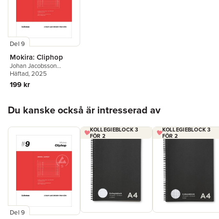
Del 9
Mokira: Cliphop
Johan Jacobsson
Franzén
Häftad
, 2025
199 kr
Hoppa över listan
Du kanske också är intresserad av
KOLLEGIEBLOCK 3
KOLLEGIEBLOCK 3
FÖR 2
FÖR 2
Del 9