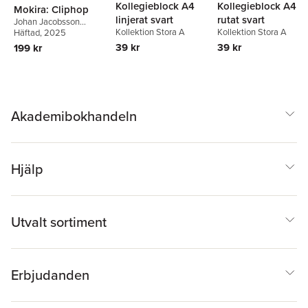
Kollegieblock A4
Kollegieblock A4
Mokira: Cliphop
rutat svart
linjerat svart
Johan Jacobsson
Kollektion Stora A
Kollektion Stora A
Franzén
Häftad
, 2025
39 kr
39 kr
199 kr
Akademibokhandeln
Hjälp
Utvalt sortiment
Erbjudanden