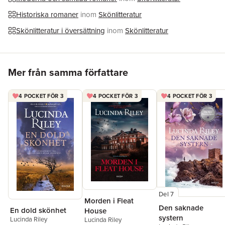
Historiska romaner
inom
Skönlitteratur
Skönlitteratur i översättning
inom
Skönlitteratur
Hoppa över listan
Mer från samma författare
4 POCKET FÖR 3
4 POCKET FÖR 3
4 POCKET FÖR 3
Del 7
Morden i Fleat
Den saknade
En dold skönhet
House
systern
Lucinda Riley
Lucinda Riley