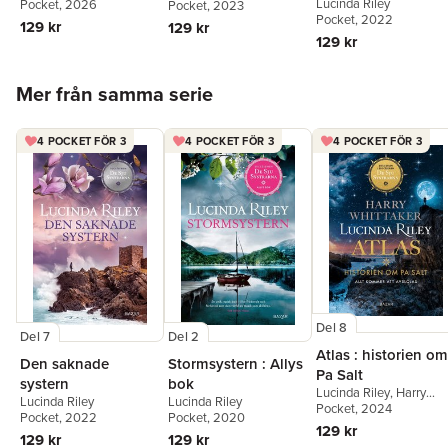
Lucinda Riley
Pocket
, 2026
Pocket
, 2023
Pocket
, 2022
129 kr
129 kr
129 kr
Hoppa över listan
Mer från samma serie
4 POCKET FÖR 3
4 POCKET FÖR 3
4 POCKET FÖR 3
Del 8
Del 2
Del 7
Atlas : historien om
Stormsystern : Allys
Den saknade
Pa Salt
bok
systern
Lucinda Riley
,
Harry
Lucinda Riley
Lucinda Riley
Whittaker
Pocket
, 2024
Pocket
, 2020
Pocket
, 2022
129 kr
129 kr
129 kr