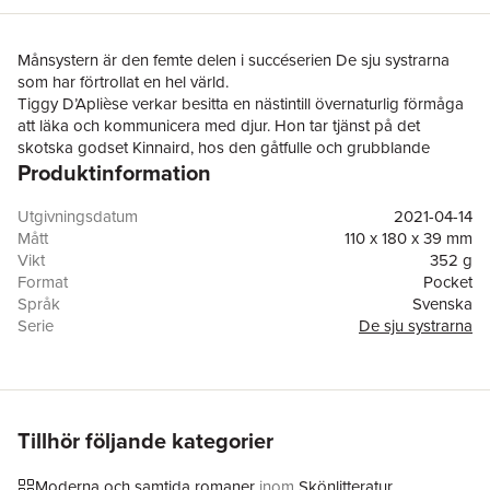
Månsystern är den femte delen i succéserien De sju systrarna
som har förtrollat en hel värld.
Tiggy D’Aplièse verkar besitta en nästintill övernaturlig förmåga
att läka och kommunicera med djur. Hon tar tjänst på det
skotska godset Kinnaird, hos den gåtfulle och grubblande
Produktinformation
Charlie.
Där träffar hon även Chilly, en gammal romsk man som
bekräftar att hon har helande krafter och att nyckeln till hennes
Utgivningsdatum
2021-04-14
förflutna finns i de magnifika grottorna utanför Sacromonte. Där
Mått
110 x 180 x 39 mm
föddes en flicka vid namn Lucía år 1912 som med tiden blev ”La
Vikt
352 g
Candela”, den mest framgångsrika flamencodansösen av sin tid.
Format
Pocket
När Tiggy inser hur hennes liv hänger samman med Lucías,
Språk
Svenska
faller många pusselbitar på plats.
Serie
De sju systrarna
Antal sidor
638
Förlag
Bazar Förlag
ISBN
9789180060202
Miljömärkning
FSC
Originaltitel
The Moon Sister
Tillhör följande kategorier
Översättare
Gabriella Andersson
Moderna och samtida romaner
inom
Skönlitteratur