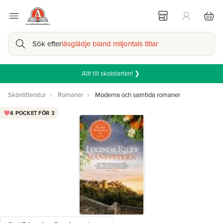
Sök efter
läsglädje bland miljontals titlar
Allt till skolstarten! ❯
Skönlitteratur
Romaner
Moderna och samtida romaner
4 POCKET FÖR 3