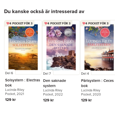
Hoppa över listan
Du kanske också är intresserad av
4 POCKET FÖR 3
4 POCKET FÖR 3
4 POCKET FÖR 3
Del 6
Del 4
Del 7
Solsystern : Electras
Pärlsystern : Ceces
Den saknade
bok
bok
systern
Lucinda Riley
Lucinda Riley
Lucinda Riley
Pocket
, 2021
Pocket
, 2020
Pocket
, 2022
129 kr
129 kr
129 kr