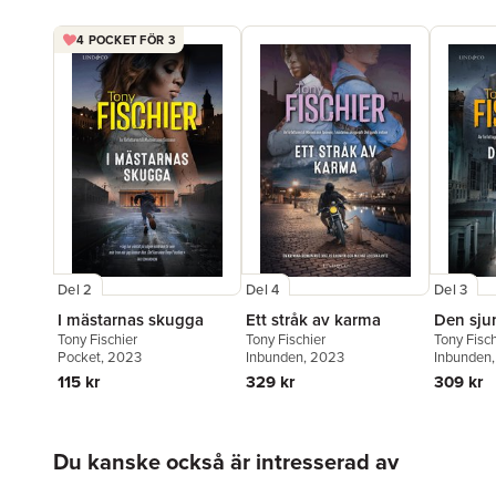
4 POCKET FÖR 3
Del 2
Del 4
Del 3
I mästarnas skugga
Ett stråk av karma
Den sju
Tony Fischier
Tony Fischier
Tony Fisch
Pocket
, 2023
Inbunden
, 2023
Inbunden
115 kr
329 kr
309 kr
Hoppa över listan
Du kanske också är intresserad av