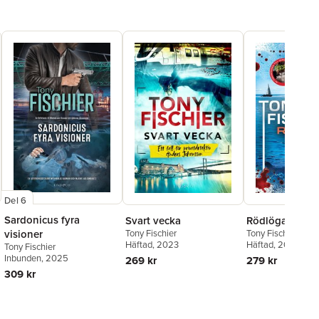
ns-Kuriren
Del 6
Sardonicus fyra
Svart vecka
Rödlögamorde
Tony Fischier
visioner
Tony Fischier
Häftad
, 2023
Häftad
, 2024
Tony Fischier
Inbunden
, 2025
269 kr
279 kr
309 kr