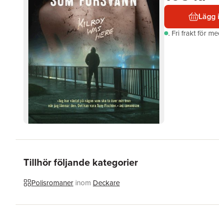
Lägg 
.
Fri frakt för m
Tillhör följande kategorier
Polisromaner
inom
Deckare
Hoppa över listan