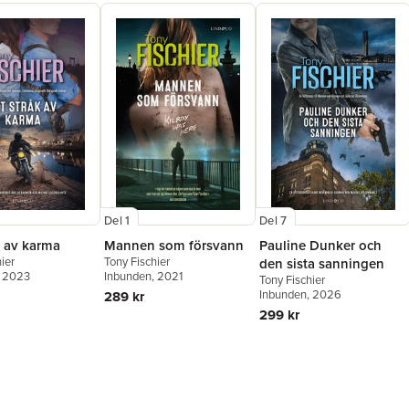
Del 7
Del 1
Pauline Dunker och
k av karma
Mannen som försvann
ier
Tony Fischier
den sista sanningen
, 2023
Inbunden
, 2021
Tony Fischier
Inbunden
, 2026
289 kr
299 kr