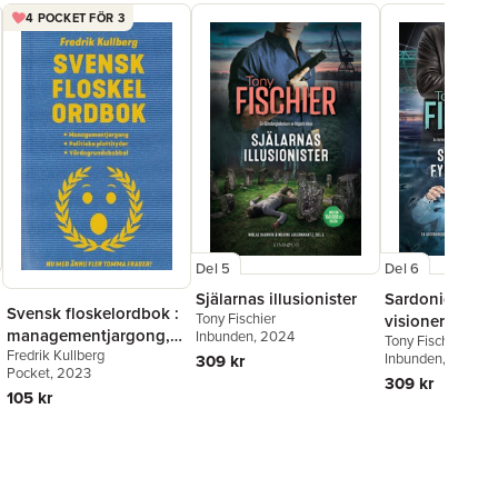
4 POCKET FÖR 3
Del 5
Del 6
Själarnas illusionister
Sardonicus fyr
Svensk floskelordbok :
Tony Fischier
visioner
managementjargong,
Inbunden
, 2024
Tony Fischier
Fredrik Kullberg
politiska plattityder,
Inbunden
, 2025
309 kr
Pocket
, 2023
värdegrundsbabbel
309 kr
105 kr