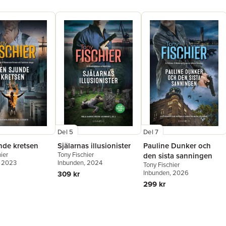
Del 5
Del 7
Själarnas illusionister
Pauline Dunker och
nde kretsen
Tony Fischier
ier
den sista sanningen
Inbunden
, 2024
, 2023
Tony Fischier
Inbunden
, 2026
309 kr
299 kr