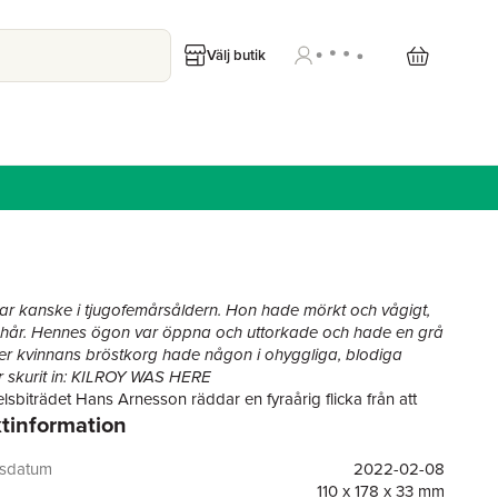
Välj butik
ar kanske i tjugofemårsåldern. Hon hade mörkt och vågigt,
 hår. Hennes ögon var öppna och uttorkade och hade en grå
er kvinnans bröstkorg hade någon i ohyggliga, blodiga
r skurit in: KILROY WAS HERE
sbiträdet Hans Arnesson räddar en fyraårig flicka från att
tinformation
 Hamnkanalen. Kort därpå hittas han knivhuggen till döds i sitt
 Kriminalkommissarie Niklas Ragnvik och hans kollegor vid
olisen utreder fallet som visar sig vara fullt av frågetecken.
gsdatum
2022-02-08
gentligen Hans Arnesson? Finns det en koppling till "Kilroy" -
110 x 178 x 33 mm