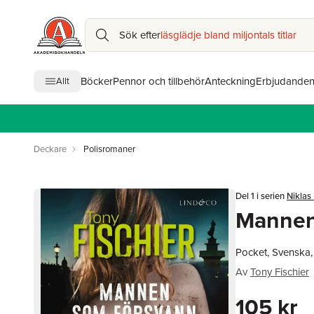
Sök efter
läsglädje bland miljontals titlar
Böcker
Pennor och tillbehör
Anteckning
Erbjudande
Allt
Deckare
Polisromaner
Del 1 i serien
Niklas
Mannen
Pocket, Svenska
Av
Tony Fischier
105 kr