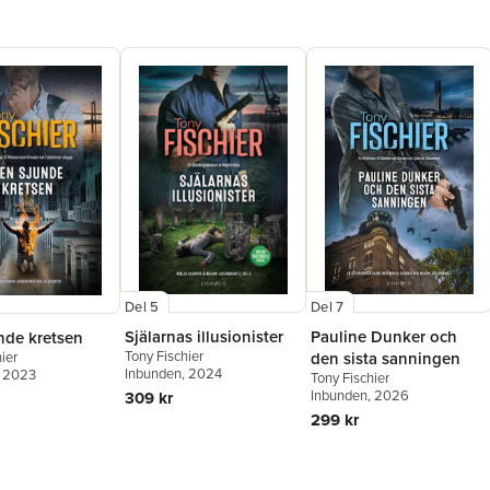
Norrbotte
Del 5
Del 7
Själarnas illusionister
Pauline Dunker och
nde kretsen
Tony Fischier
ier
den sista sanningen
Inbunden
, 2024
, 2023
Tony Fischier
Inbunden
, 2026
309 kr
299 kr