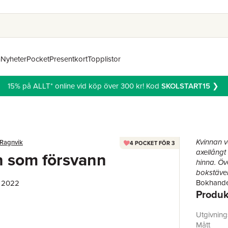
n
Nyheter
Pocket
Presentkort
Topplistor
15% på ALLT* online vid köp över 300 kr! Kod
SKOLSTART15
❯
Kvinnan v
 Ragnvik
4 POCKET FÖR 3
axellångt
 som försvann
hinna. Öv
bokstäve
Bokhandel
, 2022
Produk
drunkna i
eget hem.
Göteborgsp
Utgivnin
Vem var e
Mått