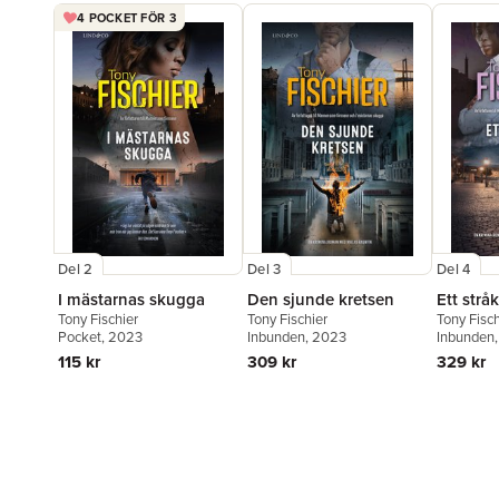
4 POCKET FÖR 3
Del 2
Del 3
Del 4
I mästarnas skugga
Den sjunde kretsen
Ett strå
Tony Fischier
Tony Fischier
Tony Fisch
Pocket
, 2023
Inbunden
, 2023
Inbunden
115 kr
309 kr
329 kr