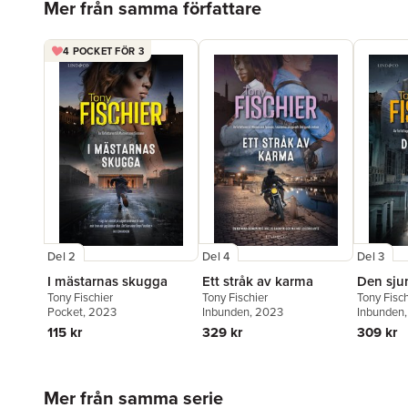
Mer från samma författare
4 POCKET FÖR 3
Del 2
Del 4
Del 3
I mästarnas skugga
Ett stråk av karma
Den sju
Tony Fischier
Tony Fischier
Tony Fisch
Pocket
, 2023
Inbunden
, 2023
Inbunden
115 kr
329 kr
309 kr
Hoppa över listan
Mer från samma serie