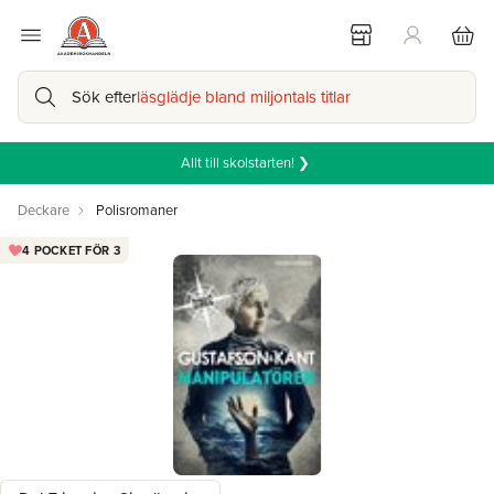
Sök efter
läsglädje bland miljontals titlar
Allt till skolstarten! ❯
Deckare
Polisromaner
4 POCKET FÖR 3