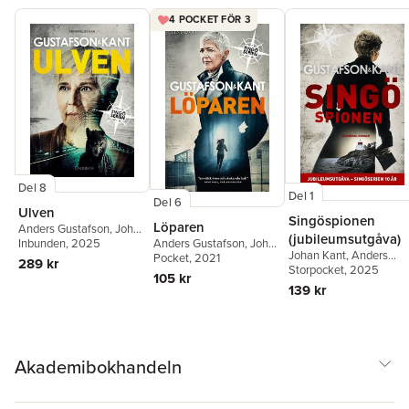
4 POCKET FÖR 3
Del 8
Del 1
Del 6
Ulven
Singöspionen
Löparen
Anders Gustafson
,
Johan
(jubileumsutgåva)
Anders Gustafson
,
Johan
Kant
Inbunden
, 2025
Johan Kant
,
Anders
Kant
Pocket
,
Gustafson & Kant
, 2021
289 kr
Gustafson
Storpocket
, 2025
105 kr
139 kr
Akademibokhandeln