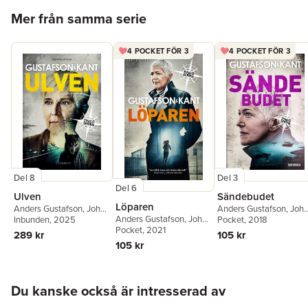
Hoppa över listan
Mer från samma serie
4 POCKET FÖR 3
4 POCKET FÖR 3
Del 8
Del 3
Del 6
Ulven
Sändebudet
Löparen
Anders Gustafson
,
Johan
Anders Gustafson
,
Joh
Anders Gustafson
,
Johan
Kant
Inbunden
, 2025
Kant
Pocket
,
Gustafson & Kant
, 2018
Kant
Pocket
,
Gustafson & Kant
, 2021
289 kr
105 kr
105 kr
Hoppa över listan
Du kanske också är intresserad av