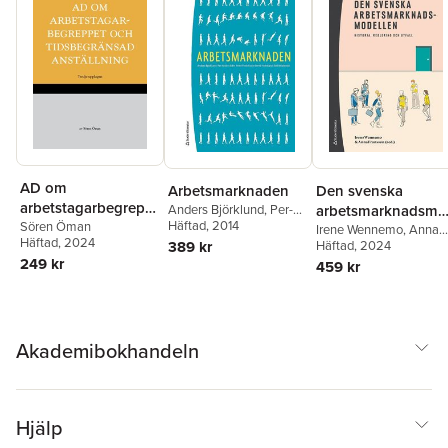
AD om
Arbetsmarknaden
Den svenska
arbetstagarbegrepp
Anders Björklund
,
Per-
arbetsmarknadsmo
Anders Edin
Häftad
, 2014
,
Peter
et och
Sören Öman
ellen : historia,
Irene Wennemo
,
Anna
Fredriksson
,
Bertil
Häftad
, 2024
389 kr
Fransson
Häftad
, 2024
,
Petter
tidsbegränsad
reglering och utfall
Holmlund
,
Eskil
Hällberg
,
Amanda
249 kr
459 kr
anställning
Wadensjö
Kinnunen
,
Christian
Kjellström
,
Tommy
Larsson
,
Thomas
Ljunglöf
Akademibokhandeln
Hjälp