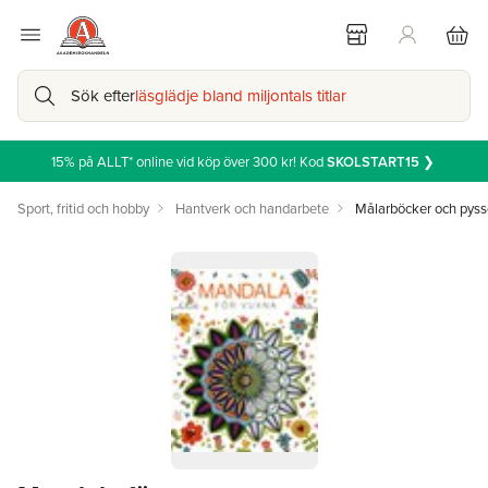
Sök efter
läsglädje bland miljontals titlar
15% på ALLT* online vid köp över 300 kr! Kod
SKOLSTART15
❯
Sport, fritid och hobby
Hantverk och handarbete
Målarböcker och pyss