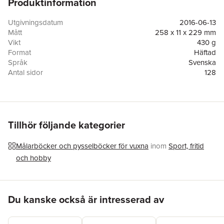
Produktinformation
skaparförmåga. Sätt på lite avkopplande musik, plocka fram
färgpennorna och låt tid och rum försvinna medan ditt inre
befrias av denna rogivande aktivitet.
Utgivningsdatum
2016-06-13
Mått
258 x 11 x 229 mm
Vikt
430 g
Format
Häftad
Språk
Svenska
Antal sidor
128
Upplaga
1
Förlag
Barthelson Förlag
ISBN
9781785996900
Originaltitel
Mandala: Colouring Book
Tillhör följande kategorier
Målarböcker och pysselböcker för vuxna
inom
Sport, fritid
och hobby
Hoppa över listan
Du kanske också är intresserad av