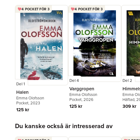
4 POCKET FÖR 3
4 POCKET FÖR 3
Del 4
Del 2
Del 1
Varggropen
Himmels
Halen
Emma Olofsson
Emma Olo
Emma Olofsson
Pocket
, 2026
Häftad
, 
Pocket
, 2023
125 kr
309 kr
125 kr
Hoppa över listan
Du kanske också är intresserad av