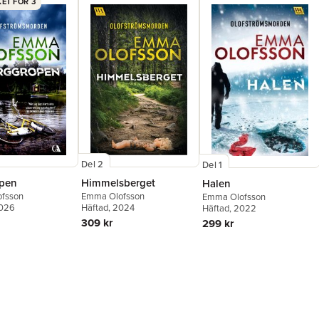
ET FÖR 3
Del 2
Del 1
pen
Himmelsberget
Halen
fsson
Emma Olofsson
Emma Olofsson
2026
Häftad
, 2024
Häftad
, 2022
309 kr
299 kr