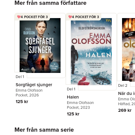
Mer från samma författare
4 POCKET FÖR 3
4 POCKET FÖR 3
Del 1
Sorgfågel sjunger
Del 2
Del 1
Emma Olofsson
När du i
Pocket
, 2026
Halen
Emma Olo
125 kr
Emma Olofsson
Häftad
, 
Pocket
, 2023
269 kr
125 kr
Hoppa över listan
Mer från samma serie