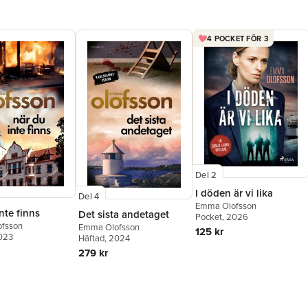
4 POCKET FÖR 3
Del 2
I döden är vi lika
Del 4
Emma Olofsson
nte finns
Det sista andetaget
Pocket
, 2026
fsson
Emma Olofsson
125 kr
2023
Häftad
, 2024
279 kr