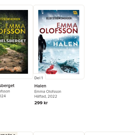
Del 1
berget
Halen
fsson
Emma Olofsson
2024
Häftad
, 2022
299 kr