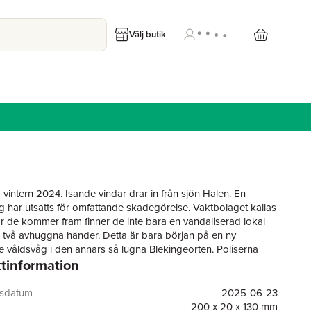
Välj butik
 vintern 2024. Isande vindar drar in från sjön Halen. En
g har utsatts för omfattande skadegörelse. Vaktbolaget kallas
är de kommer fram finner de inte bara en vandaliserad lokal
 två avhuggna händer. Detta är bara början på en ny
 våldsvåg i den annars så lugna Blekingeorten. Poliserna
tinformation
ort och Nikola Jovic blir tilldelade fallet. Utredningen leder
ånasken strax utanför Olofström. Finns motivet till de tragiska
 denna gudsförgätna plats? "Månasken" är den tredje
gsdatum
2025-06-23
e delen i Emma Olofssons serie Olofströmsmorden, en
200 x 20 x 130 mm