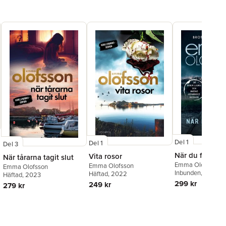
Del 1
Del 1
Del 3
När du försva
Vita rosor
När tårarna tagit slut
Emma Olofsson
Emma Olofsson
Emma Olofsson
Inbunden
, 2024
Häftad
, 2022
Häftad
, 2023
299 kr
249 kr
279 kr