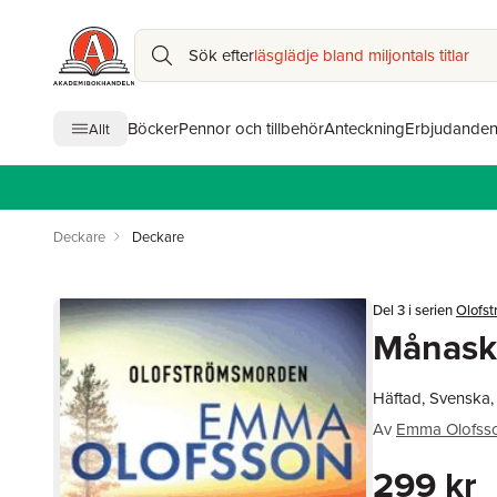
Sök efter
läsglädje bland miljontals titlar
Böcker
Pennor och tillbehör
Anteckning
Erbjudande
Allt
Deckare
Deckare
Del 3 i serien
Olofs
Månask
Häftad, Svenska
Av
Emma Olofss
299 kr