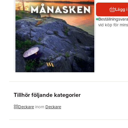
Lägg i
Beställningsvar
vid köp för mins
Tillhör följande kategorier
Deckare
inom
Deckare
Hoppa över listan