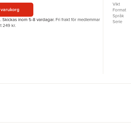
psykologi
Vikt
författar
 varukorg
Format
Språk
a.
Skickas
inom 5-8 vardagar
.
Fri frakt för medlemmar
Serie
t 249 kr.
Antal sid
Förlag
ISBN