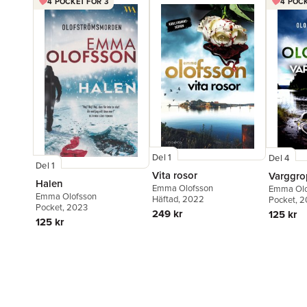
4 POCKET FÖR 3
4 POCK
Del 1
Del 4
Del 1
Vita rosor
Varggro
Halen
Emma Olofsson
Emma Olo
Emma Olofsson
Häftad
, 2022
Pocket
, 
Pocket
, 2023
249 kr
125 kr
125 kr