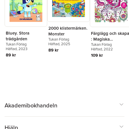
2000 klistermärken.
Bluey. Stora
Färglägg och skap
Monster
trädgården
: Magiska
Tukan Förlag
Häftad
, 2025
Tukan Förlag
enhörningar : wall
Tukan Förlag
Häftad
, 2023
Häftad
, 2022
89 kr
art
89 kr
109 kr
Akademibokhandeln
Hjälp