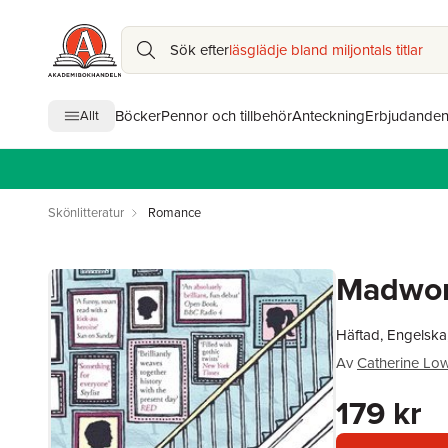
Sök efter
läsglädje bland miljontals titlar
Böcker
Pennor och tillbehör
Anteckning
Erbjudande
Allt
Skönlitteratur
Romance
Madwom
Häftad, Engelska
Av
Catherine Low
179 kr