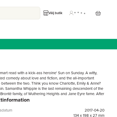
Välj butik
smart read with a kick-ass heroine' Sun on Sunday. A witty,
rted comedy about love and fiction, and the all-important
e between the two. Think you know Charlotte, Emily & Anne?
in. Samantha Whipple is the last remaining descendent of the
s Brontë family, of Wuthering Heights and Jane Eyre fame. After
tinformation
 father, a brilliant author in his own right, it is up to Samantha
together the mysterious family inheritance lurking somewhere
t - yet the only clues she has at her disposal are the Brontë's
gsdatum
2017-04-20
s. With the aid of her handsome but inscrutable Oxford tutor,
134 x 198 x 27 mm