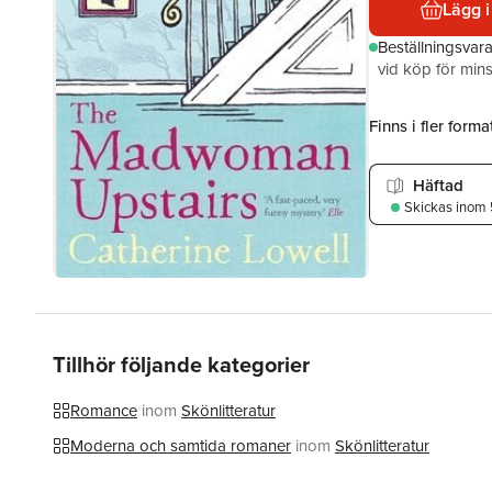
Lägg i
Beställningsvar
vid köp för mins
Finns i fler format
Häftad
Skickas
inom 
Tillhör följande kategorier
Romance
inom
Skönlitteratur
Moderna och samtida romaner
inom
Skönlitteratur