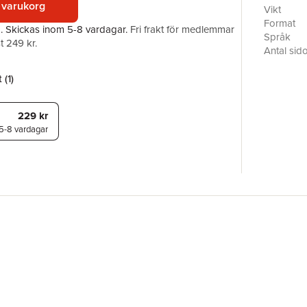
 varukorg
Samantha 
Vikt
family leg
Format
a.
Skickas
inom 5-8 vardagar
.
Fri frakt för medlemmar
may be lit
Språk
t 249 kr.
Antal sid
Förlag
ISBN
 (
1
)
229 kr
5-8 vardagar