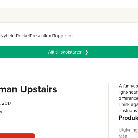
n
Nyheter
Pocket
Presentkort
Topplistor
Allt till skolstarten! ❯
an Upstairs
'A funny, 
light-hea
differenc
, 2017
Think aga
illustriou
ell
Produk
losing her
to piece 
in her pas
Utgivnin
own novel
Mått