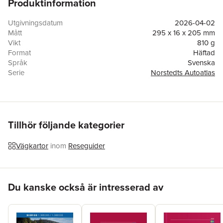
Produktinformation
samt översiktskartor med laddstationer, avstånd och
färjeförbindelser. Temakartor visar museum, djurparker,
nöjesparker och svenska världsarv. Atlasen avslutas med en
Utgivningsdatum
2026-04-02
förteckning över vanligt förekommande vägmärken,
Mått
295 x 16 x 205 mm
fordonsmärkning för farligt gods och ett utförligt ortsregister.
Vikt
810 g
Allt du förväntar dig av en bra atlas och lite till!
Format
Häftad
Språk
Svenska
Serie
Norstedts Autoatlas
Antal sidor
296
Upplaga
35
Förlag
Kartförlaget
ISBN
9789198980110
Miljömärkning
FSC
Tillhör följande kategorier
Vägkartor
inom
Reseguider
Hoppa över listan
Du kanske också är intresserad av