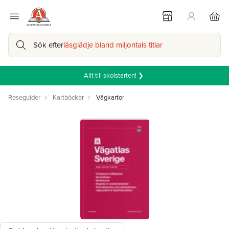
Sök efter
läsglädje bland miljontals titlar
Allt till skolstarten! ❯
Reseguider
Kartböcker
Vägkartor