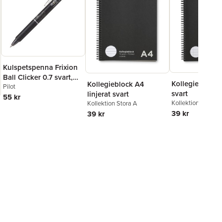
Kulspetspenna Frixion
Ball Clicker 0.7 svart,
Kollegieblock 
Kollegieblock A4
raderbar
Pilot
svart
linjerat svart
55 kr
Kollektion Stora A
Kollektion Stora A
39 kr
39 kr