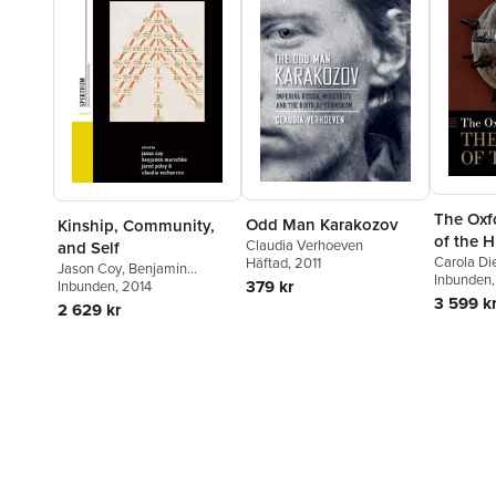
The Oxf
Odd Man Karakozov
Kinship, Community,
of the H
Claudia Verhoeven
and Self
Terroris
Carola Di
Häftad
, 2011
Jason Coy
,
Benjamin
Verhoeve
Inbunden
379 kr
Marschke
Inbunden
, 2014
,
Jared Poley
,
3 599 k
Claudia Verhoeven
2 629 kr