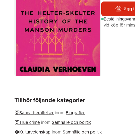
Lägg i
Beställningsvar
vid köp för mins
Tillhör följande kategorier
Sanna berättelser
inom
Biografier
True crime
inom
Samhälle och politik
Kulturvetenskap
inom
Samhälle och politik