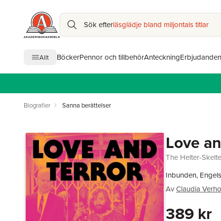
Sök efter
läsglädje bland miljontals titlar
Böcker
Pennor och tillbehör
Anteckning
Erbjudande
Allt
Biografier
Sanna berättelser
Love an
The Helter-Skelt
Inbunden, Engel
Av
Claudia Verh
389 kr