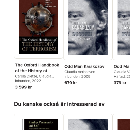
The Oxford Handbook
Odd Man Karakozov
Odd Ma
of the History of
Claudia Verhoeven
Claudia 
Terrorism
Carola Dietze
,
Claudia
Inbunden
, 2009
Häftad
, 2
Verhoeven
Inbunden
, 2022
679 kr
379 kr
3 599 kr
Hoppa över listan
Du kanske också är intresserad av