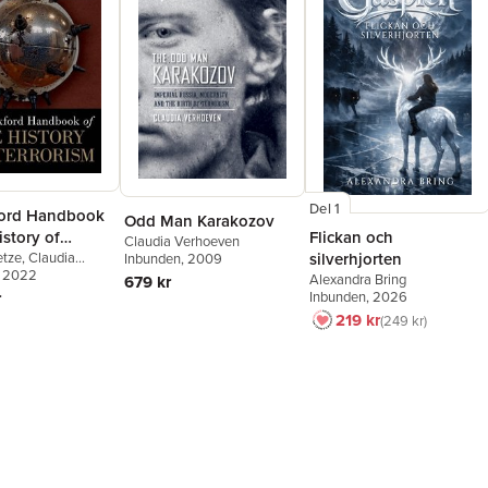
Del 1
ord Handbook
Odd Man Karakozov
Flickan och
istory of
Claudia Verhoeven
silverhjorten
m
etze
,
Claudia
Inbunden
, 2009
n
, 2022
Alexandra Bring
679 kr
Inbunden
, 2026
r
219 kr
249 kr