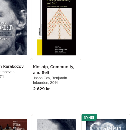
n Karakozov
Kinship, Community,
Verhoeven
and Self
011
Jason Coy
,
Benjamin
Marschke
Inbunden
, 2014
,
Jared Poley
,
Claudia Verhoeven
2 629 kr
NYHET