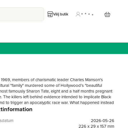
Välj butik
 1969, members of charismatic leader Charles Manson's
ltural "family" mur­dered some of Hollywood's "beautiful
most famously Sharon Tate, eight and a half months pregnant
e. The killers left be­hind evidence intended to implicate Black
 and to trigger an apocalyptic race war. What happened instead
tinformation
the gruesome murders placed the entire counterculture un-der
 and then came to mean, in Joan Didion's formulation, the end
xties. They have been a cornerstone of the true crime genre
gsdatum
2026-05-26
e.Drawing on newly released archival material of case
226 x 29 x 157 mm