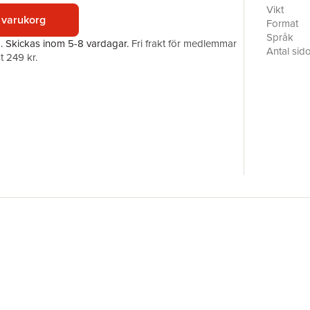
transcrip
Vikt
 varukorg
site for 
Format
of the mur
Språk
a.
Skickas
inom 5-8 vardagar
.
Fri frakt för medlemmar
shopworn 
Antal sid
t 249 kr.
history at
Förlag
man who b
ISBN
mythos.Ba
rewrites 
framed by
and an ear
tumultuous
spiral int
compulsiv
experienc
metaphor 
produc­tiv