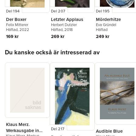
Del 194
Del 207
Del 195
Der Boxer
Letzter Applaus
Mörderhitze
Felix Mitterer
Herbert Dutzler
Eva Gründel
Häftad
, 2022
Häftad
, 2018
Häftad
169 kr
269 kr
249 kr
Hoppa över listan
Du kanske också är intresserad av
Klaus Merz.
Del 217
Werkausgabe in
Audible Blue
Klaus Merz
,
Markus