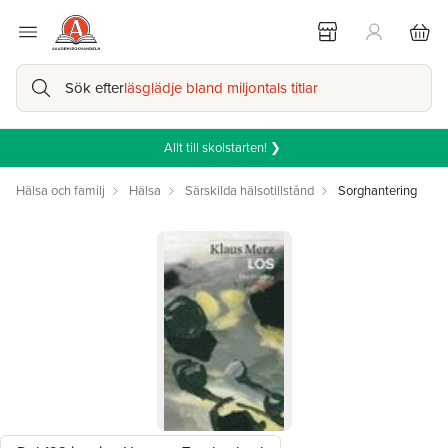
Sök efter
läsglädje bland miljontals titlar
Allt till skolstarten! ❯
Hälsa och familj
Hälsa
Särskilda hälsotillstånd
Sorghantering