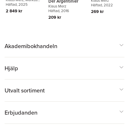
neun Bänden
Klaus Merz
Der Argentinier
Bundi
Häftad
, 2025
Häftad
, 2022
Klaus Merz
2 849 kr
Häftad
, 2016
269 kr
209 kr
Akademibokhandeln
Hjälp
Utvalt sortiment
Erbjudanden