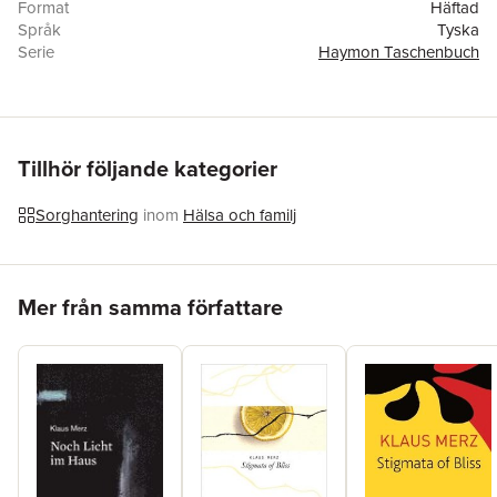
Format
Häftad
Språk
Tyska
Serie
Haymon Taschenbuch
Antal sidor
88
Förlag
Haymon Verlag
Illustratör
Heinz Egger
ISBN
9783852189222
Tillhör följande kategorier
Sorghantering
inom
Hälsa och familj
Hoppa över listan
Mer från samma författare