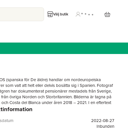
Välj butik
S (spanska för De äldre) handlar om nordeuropeiska
r som valt att helt eller delvis bosätta sig i Spanien. Fotograf
dgren har dokumenterat pensionärer mestadels från Sverige,
från övriga Norden och Storbritannien. Bilderna är tagna på
 och Costa del Blanca under åren 2018 – 2021. I en eftertext
tinformation
Anna Gavanas (socialantropolog och forskare) om det
enomenet Spaniensvenskar utifrån sin bok
rsplaneten"från 2016, som bygger på drygt två års fältarbete
gsdatum
2022-08-27
ntervjuer på Solkusten och Kanarieöarna.
Inbunden