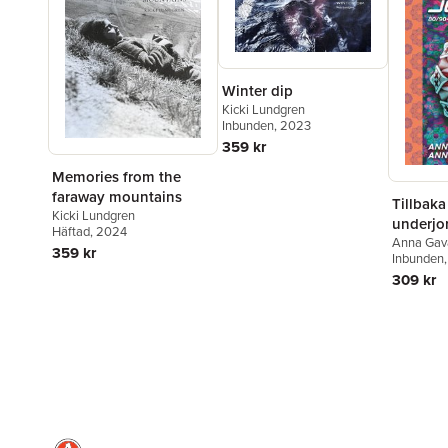
Winter dip
Kicki Lundgren
Inbunden
, 2023
359 kr
Memories from the
faraway mountains
Tillbaka 
Kicki Lundgren
underjo
Häftad
, 2024
talens k
Anna Gav
359 kr
Öström
Inbunden
Sverige
309 kr