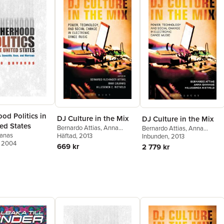
od Politics in
DJ Culture in the Mix
DJ Culture in the Mix
ed States
Bernardo Attias
,
Anna
Bernardo Attias
,
Anna
anas
Gavanas
Häftad
, 2013
,
Hillegonda
Gavanas
Inbunden
,
, 2013
Hillegonda
, 2004
Rietveld
Rietveld
669 kr
2 779 kr