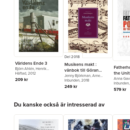
Del 2018
Världens Ende 3
Musikens makt :
Fatherho
Björn Ahlén
,
Henrik
vänbok till Göran
the Unit
Bromander
Häftad
, 2012
,
Jon Mårtensson
,
Blomqvist
Jenny Björkman
,
Arne
Johannes Torstensson
,
Anna Gav
209 kr
Jarrick
Inbunden
,
Alf Arvidsson
, 2018
,
Lars
Hanna Petersson
,
Lisa
Inbunden
Berglund
,
Peter Bryngelsson
,
249 kr
Ewald
,
Tommy Sundvall
,
579 kr
Palle Dahlstedt
,
Gunnel
Mathias Wåg
,
Hanna
Fagius
,
Jan Fagius
,
Rasmus
Gustavsson
,
Hanna
Fleischer
,
Anna Gavanas
,
Hoppa över listan
Stenman
,
Pär Thörn
,
Freddy
Du kanske också är intresserad av
Mats Greiff
,
Gunilla Iversen
,
Wallin
,
Malin Wallin
,
Henrik
Guy Madison
,
Jonas
Johansson
,
Åsa Grennvall
,
Otterbeck
,
Maria Schildt
,
Linus Strandberg
,
Maja
Karin Strinnholm Lagergren
,
Hansen
,
Johannes Björk
,
Töres Theorell
,
Fredrik Ullén
,
Mattias Krusell
,
Anna
Ulrik Volgsten
Gavanas