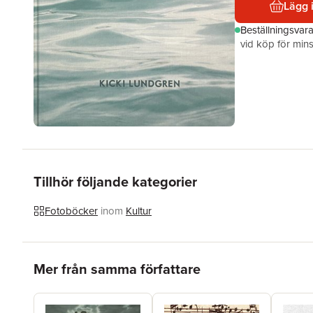
Lägg 
Beställningsvar
vid köp för mins
Tillhör följande kategorier
Fotoböcker
inom
Kultur
Hoppa över listan
Mer från samma författare