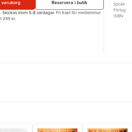
i varukorg
Reservera i butik
Språk
Förlag
a.
Skickas
inom 5-8 vardagar
.
Fri frakt för medlemmar
ISBN
t 249 kr.