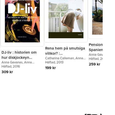
Pensionärspla
Rena hem på smutsiga
Spaniensvensk
DJ-liv : historien om
villkor? :
pensionsmigrat
Anna Gavanas
hur diskjockeyn
hushållstjänster,
Catharina Calleman
,
Anna
Häftad
, 2016
globaliserad vä
erövrade Stockholm
Anna Gavanas
,
Anna
Gavanas
Häftad
, 2013
,
Elin Kvist
,
Catrin
migration och
259 kr
Öström
Häftad
, 2016
Lundström
,
Elin Peterson
,
199 kr
globalisering
Oksana Shmulyar
,
Emma
309 kr
Strollo
,
Gladis Aguirre Vidal