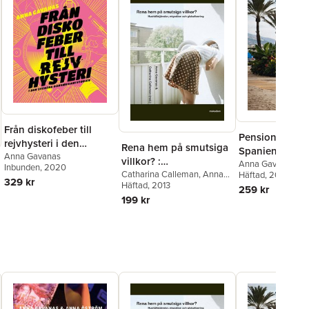
Från diskofeber till
Pensionärspla
rejvhysteri i den
Rena hem på smutsiga
Spaniensvensk
svenska
Anna Gavanas
villkor? :
pensionsmigrat
Anna Gavanas
Inbunden
, 2020
dansmusikhistorien
hushållstjänster,
Catharina Calleman
,
Anna
Häftad
, 2016
globaliserad vä
329 kr
Gavanas
Häftad
, 2013
,
Elin Kvist
,
Catrin
migration och
259 kr
Lundström
,
Elin Peterson
,
199 kr
globalisering
Oksana Shmulyar
,
Emma
Strollo
,
Gladis Aguirre Vidal