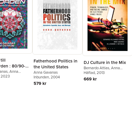
till
Fatherhood Politics in
DJ Culture in the Mix
rden : 80/90-
the United States
Bernardo Attias
,
Anna
lubbrevolution i
anas
,
Anna
Anna Gavanas
Gavanas
Häftad
, 2013
,
Hillegonda
, 2023
Inbunden
, 2004
Rietveld
669 kr
579 kr