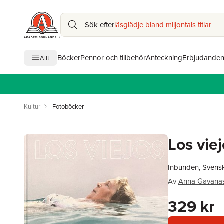
Sök efter
läsglädje bland miljontals titlar
Böcker
Pennor och tillbehör
Anteckning
Erbjudande
Allt
Kultur
Fotoböcker
Los vie
Inbunden, Svens
Av
Anna Gavana
329 kr