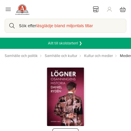
Sök efter
läsglädje bland miljontals titlar
Allt till skolstarten! ❯
Samhälle och politik
Samhälle och kultur
Kultur och medier
Medie