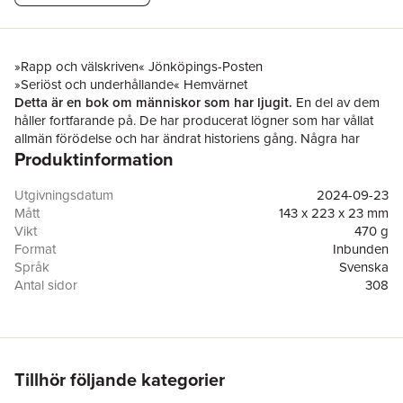
»Rapp och välskriven« Jönköpings-Posten
»Seriöst och underhållande« Hemvärnet
Detta är en bok om människor som har ljugit.
En del av dem
håller fortfarande på. De har producerat lögner som har vållat
allmän förödelse och har ändrat historiens gång. Några har
Produktinformation
ljugit för att skada motståndare, skapa förvirring eller för egen
vinning. Andra har ljugit för att rädda sina närmaste, sina vänner
eller rent av hela sitt folk.
Utgivningsdatum
2024-09-23
Vi lever i en tid när sanningen utmanas av fejkade nyheter,
Mått
143 x 223 x 23 mm
alternativa fakta och rena påhitt. Men ljugandet har gamla anor. I
Vikt
470 g
den här boken får du möta DDR-ledaren Walter Ulbricht som
Format
Inbunden
1961 försäkrade att ingen mur skulle byggas genom Berlin,
Språk
Svenska
drottning Lovisa Ulrika som ljög för sin egen dagbok, Bill
Antal sidor
308
Clinton som 1998 gjorde skillnad på att luras och att ljuga - och
Förlag
Historiska Media
många andra som satt spår i historieböckerna med sina
ISBN
9789180505659
osanningar.
Du får också läsa om tänkare som har lögnen som livsintresse. I
över tvåtusen år har filosofer, psykologer och andra funderat
Tillhör följande kategorier
och diskuterat. Vad är egentligen en lögn? Är det alltid fel att