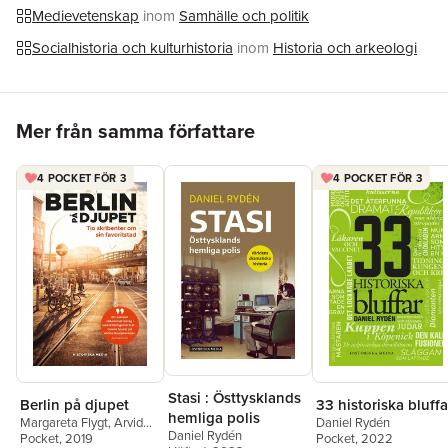
ljuga? Om inte, vem får i så fall göra det och när? Och vad är
Medievetenskap
inom
Samhälle och politik
egentligen lögnens motsats? Svaren hittar du här, i Daniel
Rydéns spännande och lärorika berättelse om ljugandet av igår
Socialhistoria och kulturhistoria
inom
Historia och arkeologi
- och idag.
Hoppa över listan
Mer från samma författare
4 POCKET FÖR 3
4 POCKET FÖR 3
Stasi : Östtysklands
Berlin på djupet
33 historiska bluffa
hemliga polis
Margareta Flygt
,
Arvid
Daniel Rydén
Daniel Rydén
Jurjaks
Pocket
, 2019
,
Malin
Pocket
, 2022