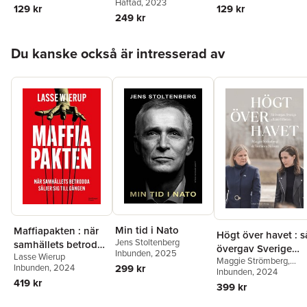
Häftad
, 2023
Krutmeijer
,
Jan
129 kr
129 kr
Lewenhagen
,
249 kr
Annamaria Olsson
,
Morten Postrup
,
Daniel
Hoppa över listan
Rydén
,
Per Svensson
Du kanske också är intresserad av
Min tid i Nato
Maffiapakten : när
Högt över havet : s
Jens Stoltenberg
samhällets betrodda
övergav Sverige
Inbunden
, 2025
Lasse Wierup
säljer sig till gängen
Maggie Strömberg
,
alliansfriheten
Inbunden
, 2024
299 kr
Torbjörn Nilsson
Inbunden
, 2024
419 kr
399 kr