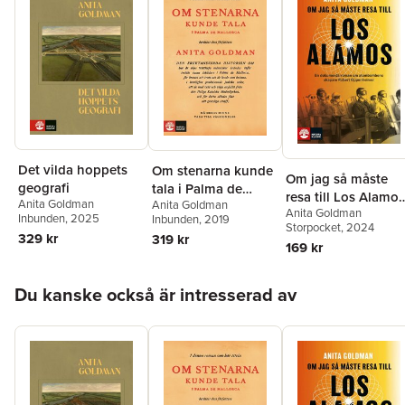
Det vilda hoppets
Om stenarna kunde
Om jag så måste
geografi
tala i Palma de
resa till Los Alamos
Anita Goldman
Anita Goldman
Mallorca
Anita Goldman
En
Inbunden
, 2025
Inbunden
, 2019
Storpocket
, 2024
dokumentärroman
329 kr
319 kr
169 kr
om atombombens
skapare Robert
Hoppa över listan
Oppenheimer
Du kanske också är intresserad av