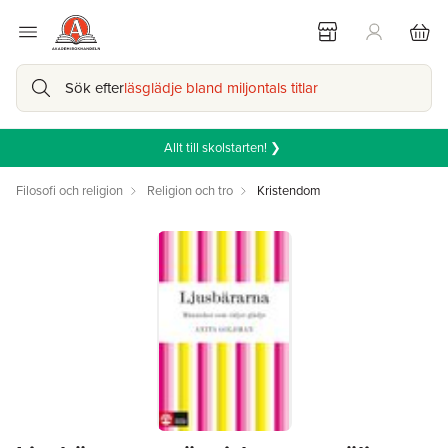
Sök efter
läsglädje bland miljontals titlar
Allt till skolstarten! ❯
Filosofi och religion
Religion och tro
Kristendom