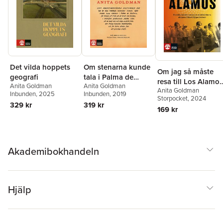
Det vilda hoppets
Om stenarna kunde
Om jag så måste
geografi
tala i Palma de
resa till Los Alamos
Anita Goldman
Anita Goldman
Mallorca
Anita Goldman
En
Inbunden
, 2025
Inbunden
, 2019
Storpocket
, 2024
dokumentärroman
329 kr
319 kr
169 kr
om atombombens
skapare Robert
Oppenheimer
Akademibokhandeln
Hjälp