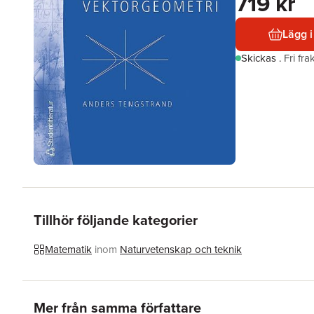
719 kr
Lägg i
Skickas
.
Fri fr
Tillhör följande kategorier
Matematik
inom
Naturvetenskap och teknik
Hoppa över listan
Mer från samma författare