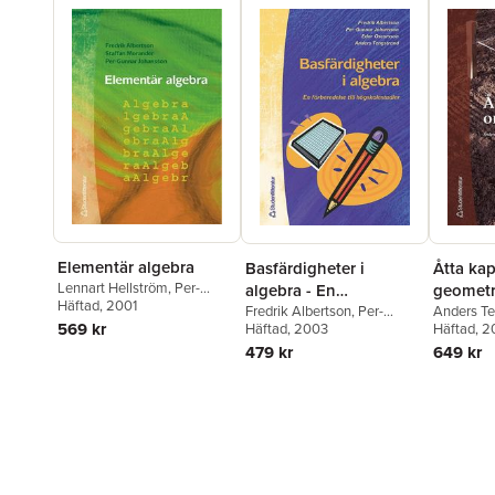
Elementär algebra
Basfärdigheter i
Åtta kap
Lennart Hellström
,
Per-
algebra - En
geometr
Gunnar Johansson
Häftad
, 2001
,
Staffan
förberedelse till
Fredrik Albertson
,
Per-
Anders Te
Morander
,
Anders
569 kr
Gunnar Johansson
Häftad
, 2003
,
Edor
Häftad
, 
högskolestudier i
Tengstrand
Oscarsson
,
Anders
479 kr
649 kr
matematik
Tengstrand