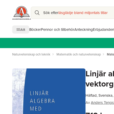
Sök efter
läsglädje bland miljontals titlar
Böcker
Pennor och tillbehör
Anteckning
Erbjudande
Allt
Naturvetenskap och teknik
Matematik och naturvetenskap
Mate
Linjär 
vektorg
Häftad, Svenska
Av
Anders Tengs