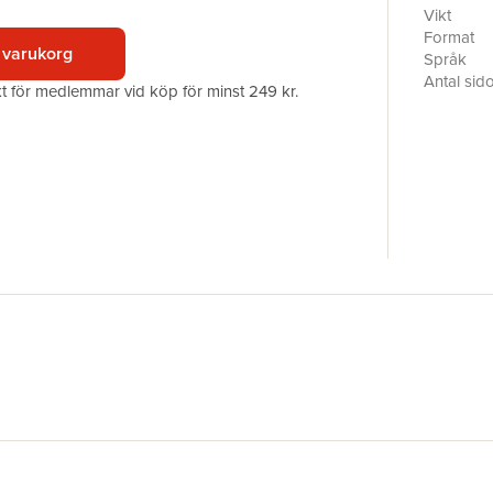
vid tekni
Vikt
den också
Format
 varukorg
kan konce
Språk
beställas 
Antal sid
akt för medlemmar vid köp för minst 249 kr.
Upplaga
Förlag
ISBN