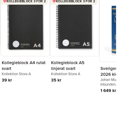
KOLLEGIEBLOCK 3 FÖR 2
KOLLEGIEBLOCK 3 FÖR 2
Kollegieblock A5
Kollegieblock A4 rutat
Sveriges Rikes
linjerat svart
svart
2026 klotband
Kollektion Stora A
Kollektion Stora A
Johan Munck
35 kr
39 kr
Inbunden
, 2026
1 649 kr