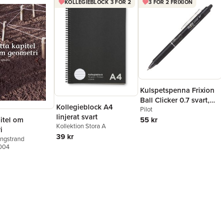
KOLLEGIEBLOCK 3 FÖR 2
3 FÖR 2 FRIXION
Kulspetspenna Frixion
Ball Clicker 0.7 svart,
Kollegieblock A4
raderbar
Pilot
linjerat svart
itel om
55 kr
Kollektion Stora A
i
39 kr
ngstrand
2004