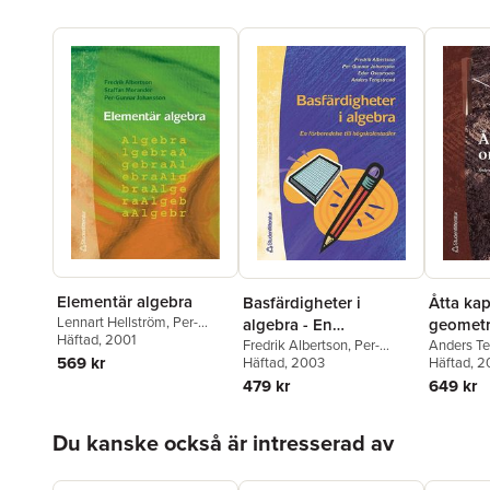
Elementär algebra
Basfärdigheter i
Åtta kap
Lennart Hellström
,
Per-
algebra - En
geometr
Gunnar Johansson
Häftad
, 2001
,
Staffan
förberedelse till
Fredrik Albertson
,
Per-
Anders Te
Morander
,
Anders
569 kr
Gunnar Johansson
Häftad
, 2003
,
Edor
Häftad
, 
högskolestudier i
Tengstrand
Oscarsson
,
Anders
479 kr
649 kr
matematik
Tengstrand
Hoppa över listan
Du kanske också är intresserad av