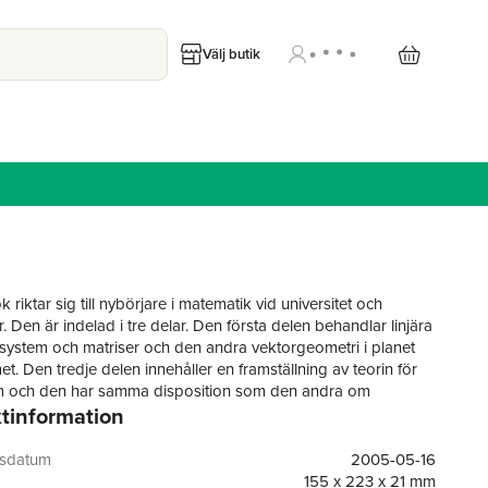
Välj butik
riktar sig till nybörjare i matematik vid universitet och
 Den är indelad i tre delar. Den första delen behandlar linjära
system och matriser och den andra vektorgeometri i planet
t. Den tredje delen innehåller en framställning av teorin för
um och den har samma disposition som den andra om
tinformation
metri.
finns ungefär 150 genomräknade exempel och över 300
gsdatum
2005-05-16
med svar. Läroboken täcker den första kursen i linjär algebra
155 x 223 x 21 mm